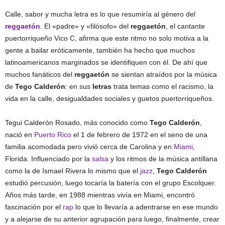
Calle, sabor y mucha letra es lo que resumiría al género del
reggaetón
. El «padre» y «filósofo» del
reggaetón
, el cantante
puertorriqueño Vico C, afirma que este ritmo no solo motiva a la
gente a bailar eróticamente, también ha hecho que muchos
latinoamericanos marginados se identifiquen con él. De ahí que
muchos fanáticos del
reggaetón
se sientan atraídos por la música
de
Tego Calderón
: en sus
letras
trata temas como el racismo, la
vida en la calle, desigualdades sociales y guetos puertorriqueños.
Tegui Calderón Rosado, más conocido como
Tego Calderón
,
nació en
Puerto Rico
el 1 de febrero de 1972 en el seno de una
familia acomodada pero vivió cerca de Carolina y en
Miami
,
Florida. Influenciado por la
salsa
y los ritmos de la música antillana
como la de Ismael Rivera lo mismo que el
jazz
,
Tego Calderón
estudió percusión, luego tocaría la batería con el grupo Escolquer.
Años más tarde, en 1988 mientras vivía en Miami, encontró
fascinación por el
rap
lo que lo llevaría a adentrarse en ese mundo
y a alejarse de su anterior agrupación para luego, finalmente, crear