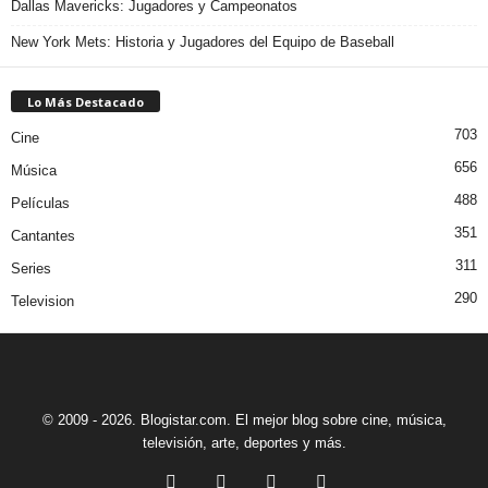
Dallas Mavericks: Jugadores y Campeonatos
New York Mets: Historia y Jugadores del Equipo de Baseball
Lo Más Destacado
703
Cine
656
Música
488
Películas
351
Cantantes
311
Series
290
Television
© 2009 - 2026. Blogistar.com. El mejor blog sobre cine, música,
televisión, arte, deportes y más.