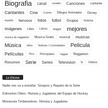
Biografia
canal
Canciones
cantante
canales
Cine
Cantantes
Dibujos Animados
Disney
Cuento
fotos
futbol
Grupos
famosos
historia
españa
mejores
imágenes
mejor
Libro
Libros
musicas
Musica Gratis
musical
musica de reggaeton
Pelicula
Música
niños
Noticias / Curiosidades
Películas
Reggaeton
Principales
Peru
reggae
Serie
Television
Series
Resumen
Videos
tv
Lo Último
Nadie nos va a extrañar: Sinopsis y Reparto de la Serie
Edmonton Oilers: Historia y Jugadores del Equipo de Hockey
Minnesota Timberwolves: Historia y Jugadores