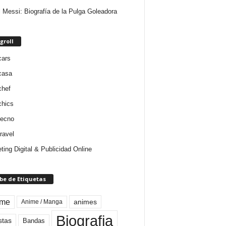
l Messi: Biografía de la Pulga Goleadora
groll
cars
casa
chef
chics
tecno
ravel
ting Digital & Publicidad Online
be de Etiquetas
ime
animes
Anime / Manga
Biografia
stas
Bandas