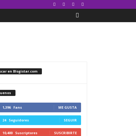
car en Blogistar.com
guenos
1,396
Fans
ME GUSTA
24
Seguidores
SEGUIR
10,400
Suscriptores
SUSCRIBIRTE