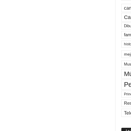
can
Ca
Dib
fam
hist
mej
Mus
Mú
Pe
Prin
Re
Tel
Lo