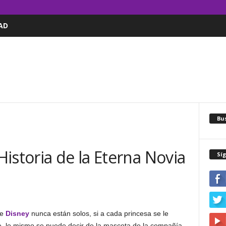
AD
Bus
istoria de la Eterna Novia
Sí
de
Disney
nunca están solos, si a cada princesa se le
, lo mismo se puede decir de la mascota de la compañía,