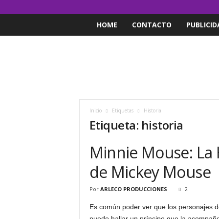
HOME
CONTACTO
PUBLICID
Inicio
Etiquetas
Historia
Etiqueta: historia
Minnie Mouse: La H
de Mickey Mouse
Por
ARLECO PRODUCCIONES
2
Es común poder ver que los personajes 
puede hallar un príncipe que la acompañe