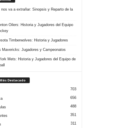
 nos va a extrañar: Sinopsis y Reparto de la
ton Oilers: Historia y Jugadores del Equipo
ockey
sota Timberwolves: Historia y Jugadores
s Mavericks: Jugadores y Campeonatos
ork Mets: Historia y Jugadores del Equipo de
all
 Más Destacado
703
656
ca
488
ulas
351
ntes
311
s