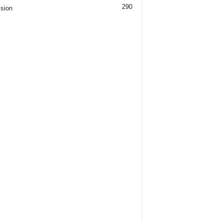
290
ision