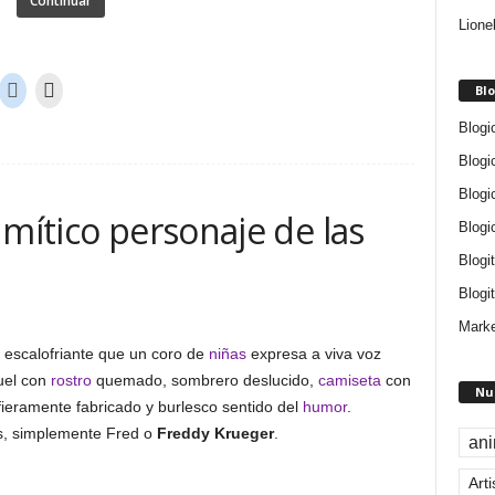
Continuar
Lione
Blo
Blogi
Blogi
Blogi
 mítico personaje de las
Blogi
Blogi
Blogit
Marke
o escalofriante que un coro de
niñas
expresa a viva voz
uel con
rostro
quemado, sombrero deslucido,
camiseta
con
Nu
 fieramente fabricado y burlesco sentido del
humor
.
ns, simplemente Fred o
Freddy Krueger
.
an
Arti