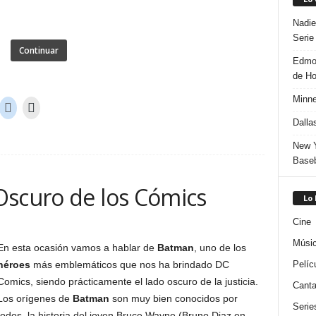
Nadie
Serie
Continuar
Edmon
de H
Minne
Dalla
New Y
Baseb
Oscuro de los Cómics
Lo
Cine
Músi
En esta ocasión vamos a hablar de
Batman
, uno de los
héroes
más emblemáticos que nos ha brindado DC
Pelíc
Comics, siendo prácticamente el lado oscuro de la justicia.
Canta
Los orígenes de
Batman
son muy bien conocidos por
Serie
todos, la historia del joven Bruce Wayne (Bruno Diaz en