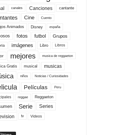
al
Canciones
cantante
canales
Cine
ntantes
Cuento
ujos Animados
Disney
españa
fotos
futbol
Grupos
osos
imágenes
Libro
oria
Libros
mejores
or
musica de reggaeton
musicas
ica Gratis
musical
sica
niños
Noticias / Curiosidades
licula
Películas
Peru
Reggaeton
cipales
reggae
Serie
Series
sumen
evision
Videos
tv
 Último