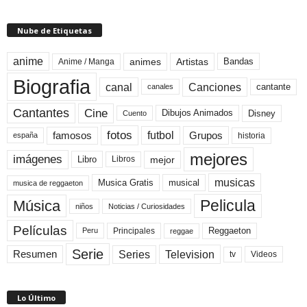
Nube de Etiquetas
anime
animes
Artistas
Bandas
Anime / Manga
Biografia
canal
Canciones
cantante
canales
Cine
Cantantes
Dibujos Animados
Disney
Cuento
fotos
futbol
Grupos
famosos
historia
españa
mejores
imágenes
mejor
Libro
Libros
musicas
Musica Gratis
musical
musica de reggaeton
Pelicula
Música
niños
Noticias / Curiosidades
Películas
Reggaeton
Principales
Peru
reggae
Serie
Television
Series
Resumen
Videos
tv
Lo Último