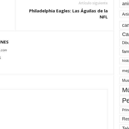
Artículo siguiente
an
Philadelphia Eagles: Las Águilas de la
Arti
NFL
can
Ca
ONES
Dib
s.com
fam
S
hist
mej
Mus
Mú
Pe
Prin
Re
Tel