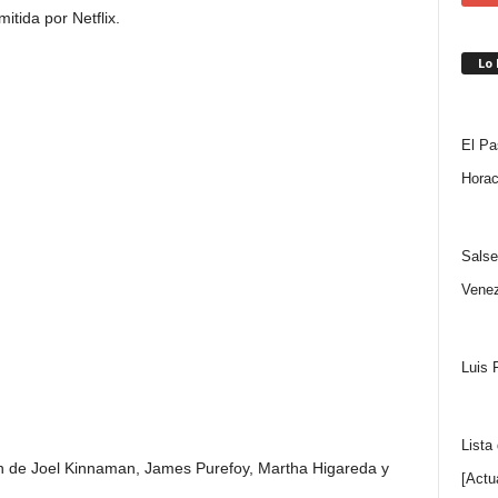
tida por Netflix.
Lo
El Pa
Horac
Salse
Venez
Luis 
Lista
ón de Joel Kinnaman, James Purefoy, Martha Higareda y
[Actu