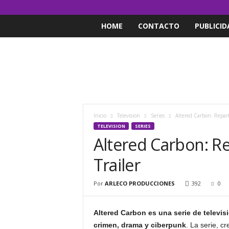
HOME
CONTACTO
PUBLICID
Inicio
Television
Series
Altered Carbon: Reparto
TELEVISION
SERIES
Altered Carbon: Rep
Trailer
Por
ARLECO PRODUCCIONES
392
0
Altered Carbon es una serie de televis
crimen, drama y ciberpunk
. La serie, c