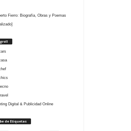
rto Fierro: Biografía, Obras y Poemas
alizado]
groll
cars
casa
chef
chics
tecno
ravel
ting Digital & Publicidad Online
be de Etiquetas