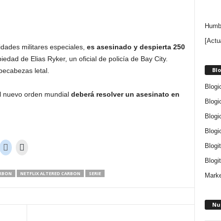
Humbe
[Actu
dades militares especiales,
es asesinado y despierta 250
iedad de Elias Ryker, un oficial de policía de Bay City.
Blo
mpecabezas letal.
Blogi
el nuevo orden mundial
deberá resolver un asesinato en
Blogi
Blogi
Blogi
Blogi
Blogit
ARBON
NETFLIX ALTERED CARBON
SERIE
Marke
Nu