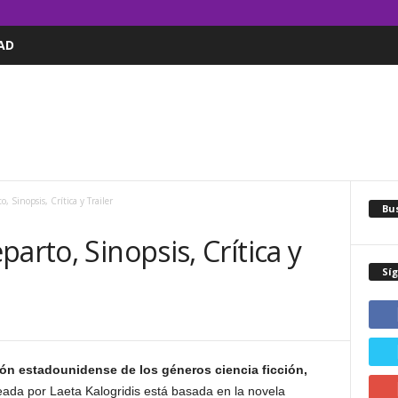
AD
, Sinopsis, Crítica y Trailer
Bus
arto, Sinopsis, Crítica y
Sí
ión estadounidense de los géneros ciencia ficción,
reada por Laeta Kalogridis está basada en la novela