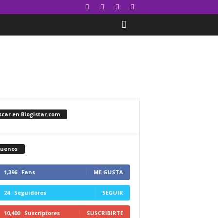
car en Blogistar.com
guenos
1,396
Fans
ME GUSTA
24
Seguidores
SEGUIR
10,400
Suscriptores
SUSCRIBIRTE