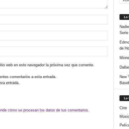
Lo
Nadie
Serie
Edmon
de H
Minne
sitio web en este navegador la próxima vez que comente.
Dalla
New Y
ientes comentarios a esta entrada.
Baseb
eva entrada.
Lo
Cine
nde cómo se procesan los datos de tus comentarios.
Músi
Pelíc