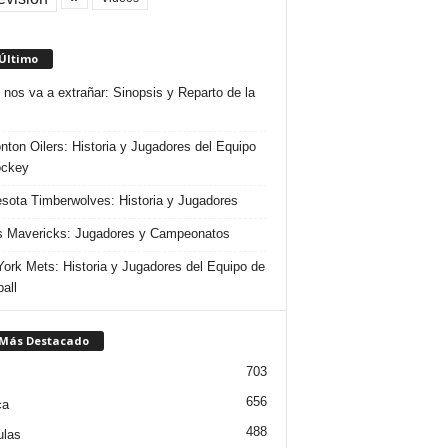
 Último
 nos va a extrañar: Sinopsis y Reparto de la
ton Oilers: Historia y Jugadores del Equipo
ockey
sota Timberwolves: Historia y Jugadores
s Mavericks: Jugadores y Campeonatos
ork Mets: Historia y Jugadores del Equipo de
all
 Más Destacado
703
656
ca
488
ulas