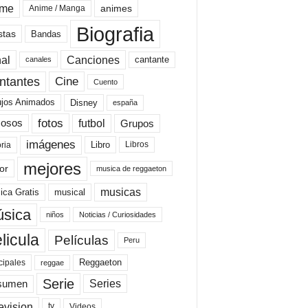
ime
animes
Anime / Manga
Biografia
stas
Bandas
al
Canciones
cantante
canales
Cine
ntantes
Cuento
ujos Animados
Disney
españa
fotos
futbol
Grupos
osos
imágenes
Libro
oria
Libros
mejores
or
musica de reggaeton
musicas
ica Gratis
musical
sica
niños
Noticias / Curiosidades
licula
Películas
Peru
Reggaeton
cipales
reggae
Serie
Series
sumen
evision
Videos
tv