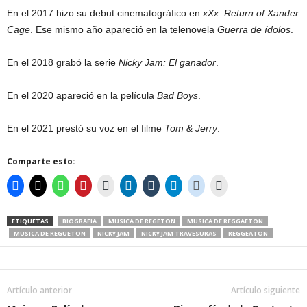
En el 2017 hizo su debut cinematográfico en
xXx: Return of Xander
Cage
. Ese mismo año apareció en la telenovela
Guerra de ídolos
.
En el 2018 grabó la serie
Nicky Jam: El ganador
.
En el 2020 apareció en la película
Bad Boys
.
En el 2021 prestó su voz en el filme
Tom & Jerry
.
Comparte esto:
ETIQUETAS
BIOGRAFIA
MUSICA DE REGETON
MUSICA DE REGGAETON
MUSICA DE REGUETON
NICKY JAM
NICKY JAM TRAVESURAS
REGGEATON
Artículo anterior
Artículo siguiente