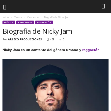
Inicio
Música
Cantantes
Biografía de Nicky Jam
MÚSICA
CANTANTES
REGGAETÓN
Biografía de Nicky Jam
Por
ARLECO PRODUCCIONES
469
0
Nicky Jam es un cantante del género urbano y
reggaetón
.