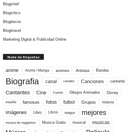
Blogichef
Blogichics
Blogitecno
Blogitravel
Marketing Digital & Publicidad Online
Nube de Etiquetas
anime
animes
Artistas
Bandas
Anime / Manga
Biografia
canal
Canciones
cantante
canales
Cine
Cantantes
Dibujos Animados
Disney
Cuento
fotos
futbol
Grupos
famosos
historia
españa
mejores
imágenes
mejor
Libro
Libros
musicas
Musica Gratis
musical
musica de reggaeton