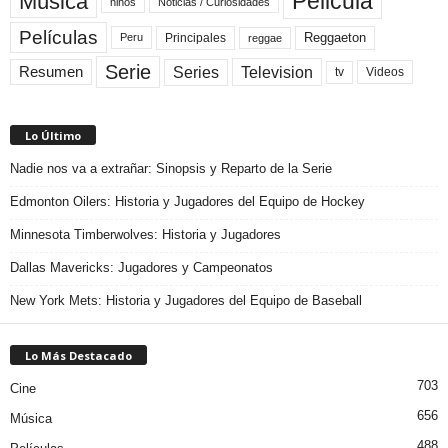
Pelicula
Música
niños
Noticias / Curiosidades
Películas
Reggaeton
Principales
Peru
reggae
Serie
Television
Series
Resumen
Videos
tv
Lo Último
Nadie nos va a extrañar: Sinopsis y Reparto de la Serie
Edmonton Oilers: Historia y Jugadores del Equipo de Hockey
Minnesota Timberwolves: Historia y Jugadores
Dallas Mavericks: Jugadores y Campeonatos
New York Mets: Historia y Jugadores del Equipo de Baseball
Lo Más Destacado
703
Cine
656
Música
488