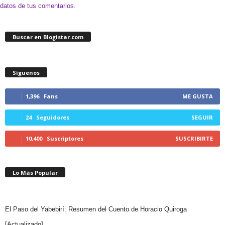
datos de tus comentarios.
Buscar en Blogistar.com
Síguenos
1,396
Fans
ME GUSTA
24
Seguidores
SEGUIR
10,400
Suscriptores
SUSCRIBIRTE
Lo Más Popular
El Paso del Yabebirí: Resumen del Cuento de Horacio Quiroga
[Actualizado]