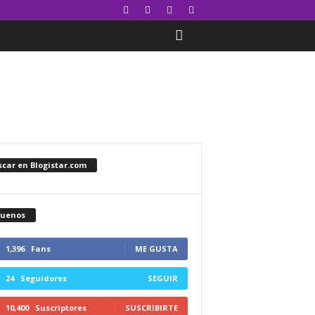
car en Blogistar.com
guenos
1,396
Fans
ME GUSTA
24
Seguidores
SEGUIR
10,400
Suscriptores
SUSCRIBIRTE