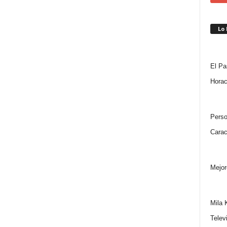
Lo
El Pa
Horac
Perso
Carac
Mejor
Mila 
Telev