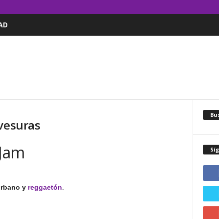
AD
Bus
avesuras
 Jam
Sí
urbano y
reggaetón
.