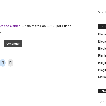
Sasuk
stados Unidos
, 17 de marzo de 1980, pero tiene
Blo
.
Blogi
Blogi
Continuar
Blogi
Blogi
Blogi
Blogit
Marke
Nu
an