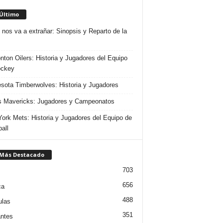
 Último
 nos va a extrañar: Sinopsis y Reparto de la
ton Oilers: Historia y Jugadores del Equipo
ockey
sota Timberwolves: Historia y Jugadores
s Mavericks: Jugadores y Campeonatos
ork Mets: Historia y Jugadores del Equipo de
all
 Más Destacado
703
656
ca
488
ulas
351
ntes