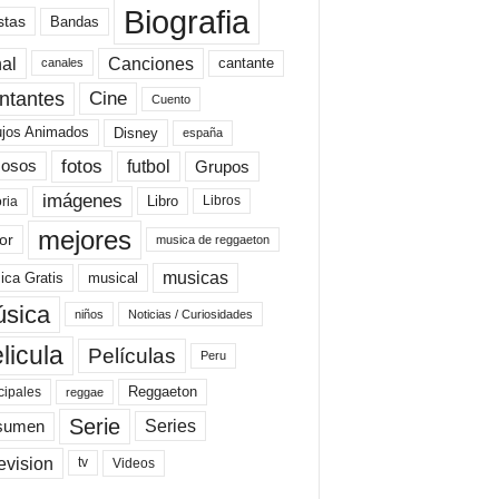
Biografia
stas
Bandas
al
Canciones
cantante
canales
Cine
ntantes
Cuento
ujos Animados
Disney
españa
fotos
futbol
Grupos
osos
imágenes
Libro
oria
Libros
mejores
or
musica de reggaeton
musicas
ica Gratis
musical
sica
niños
Noticias / Curiosidades
licula
Películas
Peru
Reggaeton
cipales
reggae
Serie
Series
sumen
evision
Videos
tv