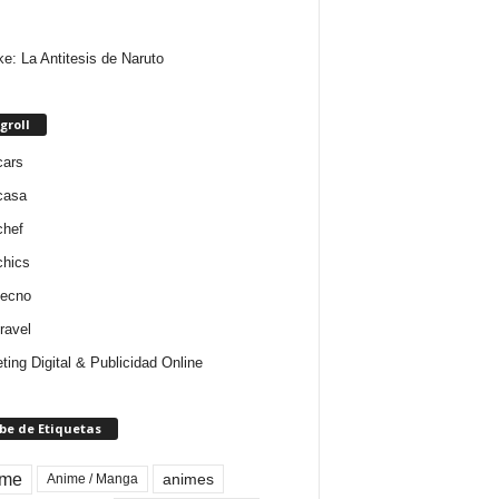
e: La Antitesis de Naruto
groll
cars
casa
chef
chics
tecno
ravel
ting Digital & Publicidad Online
be de Etiquetas
ime
animes
Anime / Manga