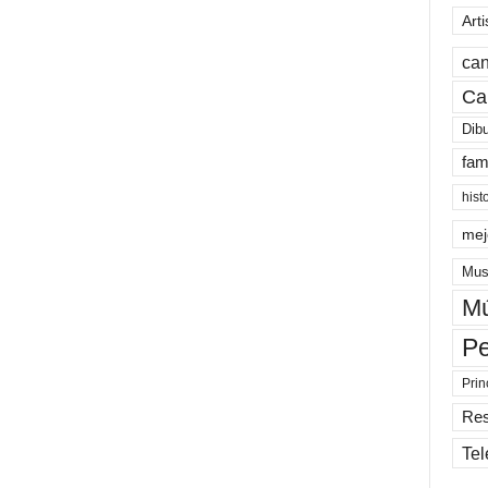
Arti
can
Ca
Dib
fam
hist
mej
Mus
Mú
Pe
Prin
Re
Tel