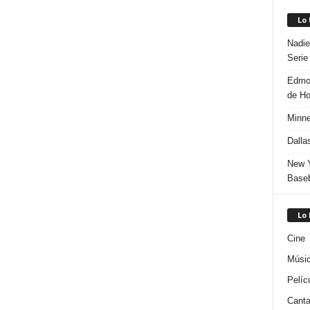
Lo
Nadie
Serie
Edmon
de H
Minne
Dalla
New Y
Baseb
Lo
Cine
Músi
Pelíc
Canta