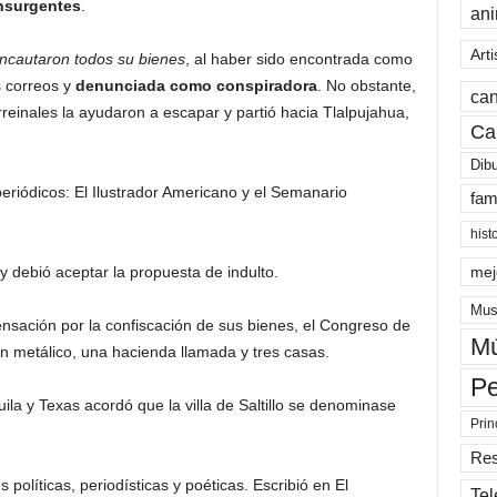
insurgentes
.
an
Arti
 incautaron todos su bienes
, al haber sido encontrada como
s correos y
denunciada como conspiradora
. No obstante,
can
irreinales la ayudaron a escapar y partió hacia Tlalpujahua,
Ca
Dib
eriódicos: El Ilustrador Americano y el Semanario
fam
hist
 debió aceptar la propuesta de indulto.
mej
Mus
ación por la confiscación de sus bienes, el Congreso de
Mú
en metálico, una hacienda llamada y tres casas.
Pe
la y Texas acordó que la villa de Saltillo se denominase
Prin
Re
políticas, periodísticas y poéticas. Escribió en El
Tel