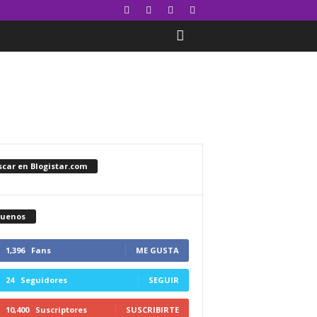
car en Blogistar.com
guenos
1,396
Fans
ME GUSTA
24
Seguidores
SEGUIR
10,400
Suscriptores
SUSCRIBIRTE