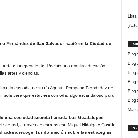
Lista
[Actu
rio Fernández de San Salvador
nació en la Ciudad de
Blo
Blogi
Blogi
fuerte e independiente. Recibió una amplia educación,
Blogi
as artes y ciencias.
Blogi
 bajo la custodia de su tío Agustín Pomposo Fernández de
Blogi
ivir sola para que estuviera cómoda, algo escandaloso para
Blogit
Marke
de una sociedad secreta llamada Los Guadalupes
,
 de red, a través de correos con Miguel Hidalgo y Costilla
Nu
dicaba a recoger la información sobre las estrategias