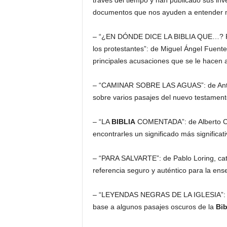
través del tiempo y han publicado sus inve
documentos que nos ayuden a entender 
– “¿EN DÓNDE DICE LA BIBLIA QUE…? Resp
los protestantes”: de Miguel Ángel Fuente
principales acusaciones que se le hacen 
– “CAMINAR SOBRE LAS AGUAS”: de Anth
sobre varios pasajes del nuevo testament
– “LA
BIBLIA
COMENTADA”: de Alberto Co
encontrarles un significado más significati
– “PARA SALVARTE”: de Pablo Loring, cat
referencia seguro y auténtico para la ens
– “LEYENDAS NEGRAS DE LA IGLESIA”: de V
base a algunos pasajes oscuros de la
Bib