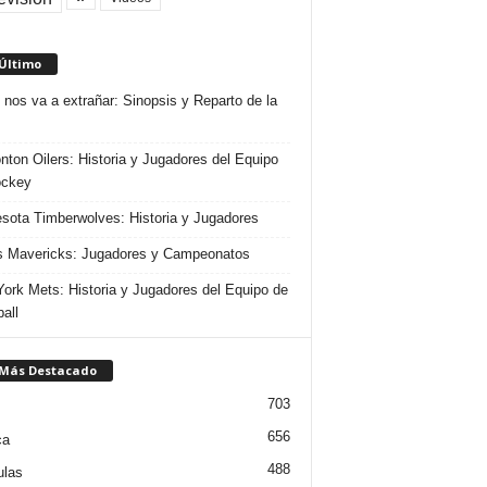
 Último
 nos va a extrañar: Sinopsis y Reparto de la
ton Oilers: Historia y Jugadores del Equipo
ockey
sota Timberwolves: Historia y Jugadores
s Mavericks: Jugadores y Campeonatos
ork Mets: Historia y Jugadores del Equipo de
all
 Más Destacado
703
656
ca
488
ulas