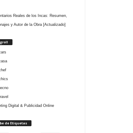
tarios Reales de los Incas: Resumen,
najes y Autor de la Obra [Actualizado]
groll
cars
casa
chef
chics
tecno
ravel
ting Digital & Publicidad Online
be de Etiquetas