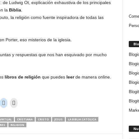
Ludwig Ot, explicación exhaustiva de los principales
en la
Biblia
.
Comen
o, la religión como fuente inspiradora de todas las
Perso
orter, eso misterios de la iglesia.
Blo
Blogi
guntas y respuestas que nos han esquivado por mucho
Blogi
Blogi
ros
libros de religión
que puedes
leer
de manera online.
Blogi
Blogi
Blogit
Marke
 VIRTUAL
CRISTIANA
CRISTO
JESUS
LA BIBLIA CATOLICA
RES
RELIGION
Nu