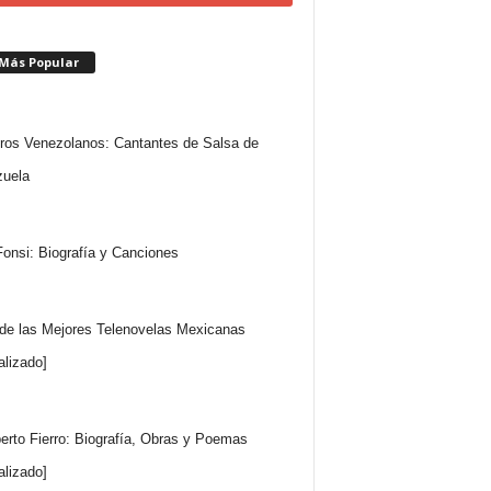
 Más Popular
ros Venezolanos: Cantantes de Salsa de
uela
Fonsi: Biografía y Canciones
 de las Mejores Telenovelas Mexicanas
alizado]
rto Fierro: Biografía, Obras y Poemas
alizado]