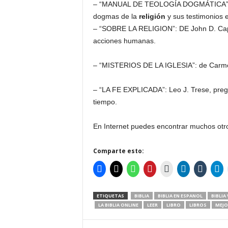
– “MANUAL DE TEOLOGÍA DOGMÁTICA”: de 
dogmas de la
religión
y sus testimonios 
– “SOBRE LA RELIGION”: DE John D. Caput
acciones humanas.
– “MISTERIOS DE LA IGLESIA”: de Carmen P
– “LA FE EXPLICADA”: Leo J. Trese, pre
tiempo.
En Internet puedes encontrar muchos ot
Comparte esto:
ETIQUETAS
BIBLIA
BIBLIA EN ESPANOL
BIBLIA
LA BIBLIA ONLINE
LEER
LIBRO
LIBROS
MEJO