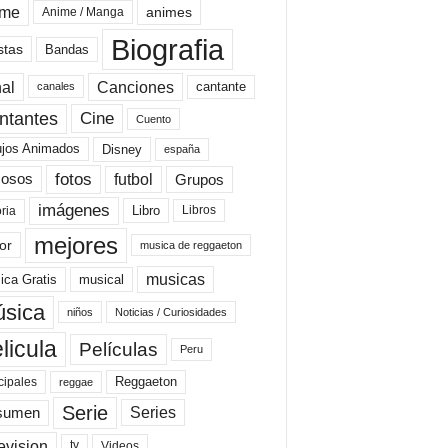
ime
animes
Anime / Manga
Biografia
stas
Bandas
al
Canciones
cantante
canales
Cine
ntantes
Cuento
ujos Animados
Disney
españa
fotos
futbol
Grupos
osos
imágenes
Libro
oria
Libros
mejores
or
musica de reggaeton
musicas
ica Gratis
musical
sica
niños
Noticias / Curiosidades
licula
Películas
Peru
Reggaeton
cipales
reggae
Serie
Series
sumen
evision
Videos
tv