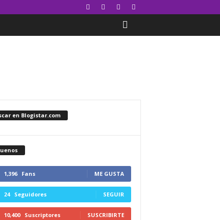
car en Blogistar.com
guenos
1,396
Fans
ME GUSTA
24
Seguidores
SEGUIR
10,400
Suscriptores
SUSCRIBIRTE