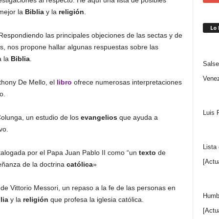
stigaciones al respecto. He aquí una lista de posibles
mejor la
Biblia
y la
religión
.
Lo
ondiendo las principales objeciones de las sectas y de
s, nos propone hallar algunas respuestas sobre las
a la
Biblia
.
Salse
Venez
ony De Mello, el
libro
ofrece numerosas interpretaciones
o.
Luis 
lunga, un estudio de los
evangelios
que ayuda a
vo.
Lista
alogada por el Papa Juan Pablo II como “un
texto
de
[Actu
eñanza de la doctrina
católica
»
ittorio Messori, un repaso a la fe de las personas en
Humbe
lia
y la
religión
que profesa la iglesia católica.
[Actu