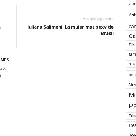
an
Arti
Artículo siguiente
can
a
Juliana Salimeni: La mujer mas sexy de
Brasil
Ca
Dib
fam
ONES
hist
s.com
mej
S
Mus
Mú
Pe
Prin
Re
Tel