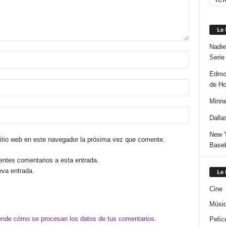
Lo
Nadie
Serie
Edmon
de H
Minne
Dalla
New Y
sitio web en este navegador la próxima vez que comente.
Baseb
ientes comentarios a esta entrada.
eva entrada.
Lo
Cine
Músi
nde cómo se procesan los datos de tus comentarios.
Pelíc