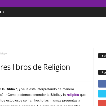
AD
Religion
Bus
res libros de Religion
Sí
e la
Biblia
?, ¿Se la está interpretando de manera
das?, ¿Cómo podemos entender la
Biblia
y la
religión
que
os estudiosos se han hecho las mismas preguntas a