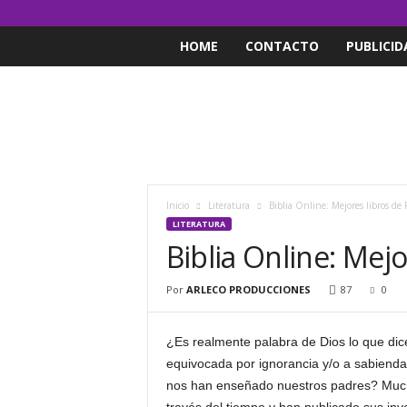
HOME
CONTACTO
PUBLICID
Inicio
Literatura
Biblia Online: Mejores libros de 
LITERATURA
Biblia Online: Mejo
Por
ARLECO PRODUCCIONES
87
0
¿Es realmente palabra de Dios lo que dic
equivocada por ignorancia y/o a sabien
nos han enseñado nuestros padres? Much