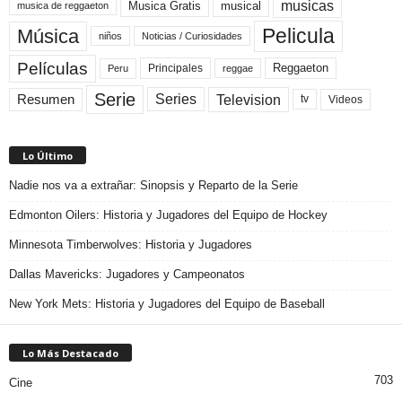
musicas
Musica Gratis
musical
musica de reggaeton
Pelicula
Música
niños
Noticias / Curiosidades
Películas
Reggaeton
Principales
Peru
reggae
Serie
Television
Series
Resumen
Videos
tv
Lo Último
Nadie nos va a extrañar: Sinopsis y Reparto de la Serie
Edmonton Oilers: Historia y Jugadores del Equipo de Hockey
Minnesota Timberwolves: Historia y Jugadores
Dallas Mavericks: Jugadores y Campeonatos
New York Mets: Historia y Jugadores del Equipo de Baseball
Lo Más Destacado
703
Cine