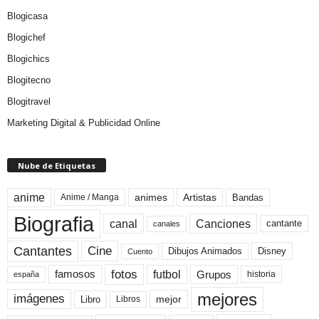
Blogicasa
Blogichef
Blogichics
Blogitecno
Blogitravel
Marketing Digital & Publicidad Online
Nube de Etiquetas
anime
animes
Artistas
Bandas
Anime / Manga
Biografia
canal
Canciones
cantante
canales
Cine
Cantantes
Dibujos Animados
Disney
Cuento
fotos
futbol
Grupos
famosos
historia
españa
mejores
imágenes
mejor
Libro
Libros