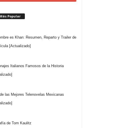
 Más Popular
mbre es Khan: Resumen, Reparto y Trailer de
lícula [Actualizado]
najes Italianos Famosos de la Historia
alizado]
 de las Mejores Telenovelas Mexicanas
alizado]
afía de Tom Kaulitz