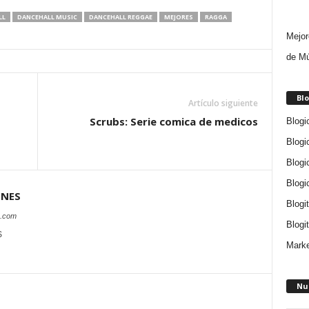
LL
DANCEHALL MUSIC
DANCEHALL REGGAE
MEJORES
RAGGA
Mejor
de Mú
Blo
Artículo siguiente
Scrubs: Serie comica de medicos
Blogi
Blogi
Blogi
Blogi
ONES
Blogi
s.com
Blogit
S
Marke
Nu