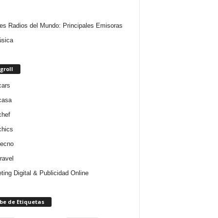
es Radios del Mundo: Principales Emisoras
sica
groll
cars
casa
chef
chics
tecno
ravel
ting Digital & Publicidad Online
be de Etiquetas