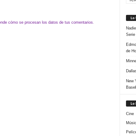
Lo
nde cómo se procesan los datos de tus comentarios.
Nadie
Serie
Edmon
de H
Minne
Dalla
New Y
Baseb
Lo
Cine
Músi
Pelíc