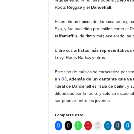
reggae es su ritmo más popular, pero est
Roots Reggae y el
Dancehall
.
Estos ritmos típicos de Jamaica se origin
Ska, y fue sucedido por estilos como el 
raffamuffin
, de ritmo más acelerado, se d
Entre sus
artistas
más representativos
e
Levy, Roots Radics y otros.
Este tipo de música se caracteriza por t
un
DJ
, además de un cantante que va 
literal de Dancehall es “sala de baile”, y
difundidas por la radio, y solo se escuch
ser popular entre los jóvenes.
Comparte esto: