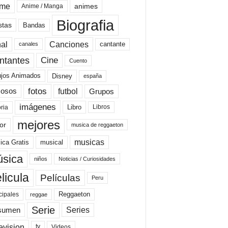
ime
animes
Anime / Manga
Biografia
stas
Bandas
al
Canciones
cantante
canales
Cine
ntantes
Cuento
ujos Animados
Disney
españa
fotos
futbol
Grupos
osos
imágenes
Libro
oria
Libros
mejores
or
musica de reggaeton
musicas
ica Gratis
musical
sica
niños
Noticias / Curiosidades
licula
Películas
Peru
Reggaeton
cipales
reggae
Serie
Series
sumen
evision
Videos
tv