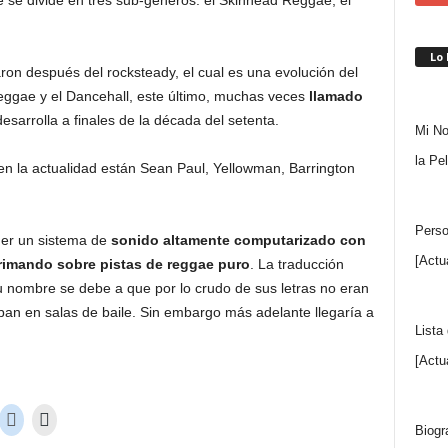
e se divide en tres sub-géneros: el Skinhead Reggae, el
Lo
aron después del rocksteady, el cual es una evolución del
Reggae y el Dancehall, este último, muchas veces
llamado
esarrolla a finales de la década del setenta.
Mi No
la Pe
n la actualidad están Sean Paul, Yellowman, Barrington
Perso
ener un sistema de
sonido altamente computarizado con
[Actu
rimando sobre pistas de reggae puro
. La traducción
 su nombre se debe a que por lo crudo de sus letras no eran
aban en salas de baile. Sin embargo más adelante llegaría a
Lista
[Actu
Biogr