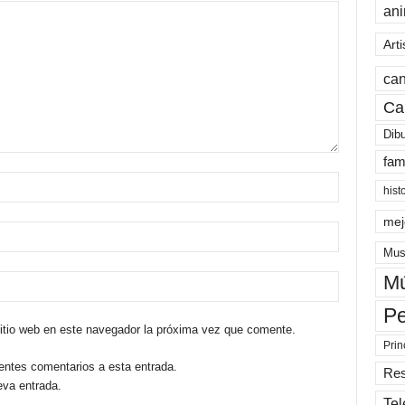
an
Arti
can
Ca
Dib
fam
hist
mej
Mus
Mú
Pe
sitio web en este navegador la próxima vez que comente.
Prin
ientes comentarios a esta entrada.
Re
eva entrada.
Tel