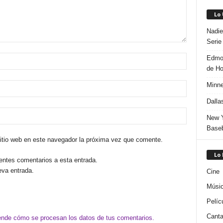
Lo
Nadie
Serie
Edmon
de H
Minne
Dalla
New Y
Baseb
sitio web en este navegador la próxima vez que comente.
Lo
ientes comentarios a esta entrada.
eva entrada.
Cine
Músi
Pelíc
Canta
nde cómo se procesan los datos de tus comentarios.