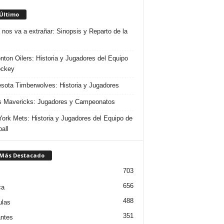
 Último
 nos va a extrañar: Sinopsis y Reparto de la
ton Oilers: Historia y Jugadores del Equipo
ockey
sota Timberwolves: Historia y Jugadores
s Mavericks: Jugadores y Campeonatos
ork Mets: Historia y Jugadores del Equipo de
all
 Más Destacado
703
656
ca
488
ulas
351
ntes