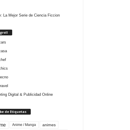
e: La Mejor Serie de Ciencia Ficcion
groll
cars
casa
chef
chics
tecno
ravel
ting Digital & Publicidad Online
be de Etiquetas
ime
animes
Anime / Manga