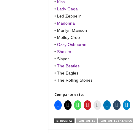
•
Kiss
•
Lady Gaga
• Led Zeppelin
•
Madonna
• Marilyn Manson
• Motley Crue
•
Ozzy Osbourne
•
Shakira
• Slayer
•
The Beatles
• The Eagles
• The Rolling Stones
Comparte esto:
ETIQUETAS
CANTANTES
CANTANTES SATANICO