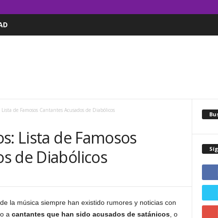
AD
 Lista de Famosos Cantantes Acusados de Diabólicos
Bus
os: Lista de Famosos
Sí
s de Diabólicos
de la música siempre han existido rumores y noticias con
to a
cantantes que han sido acusados de satánicos
, o