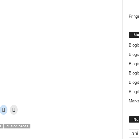
Fring
Blo
Blogi
Blogi
Blogi
Blogi
Blogi
Blogit
Marke
Nu
S
CURIOSIDADES
an