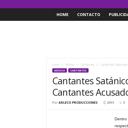
HOME
CONTACTO
PUBLICID
Inicio
Música
Cantantes
Cantantes Satánicos:
MÚSICA
CANTANTES
Cantantes Satánic
Cantantes Acusado
Por
ARLECO PRODUCCIONES
2095
0
Dentro 
respec