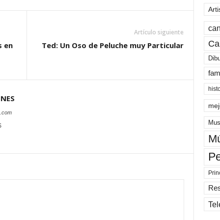
Arti
can
Artículo siguiente
Ca
s en
Ted: Un Oso de Peluche muy Particular
Dib
fam
hist
ONES
mej
s.com
Mus
S
Mú
Pe
Prin
Re
Tel