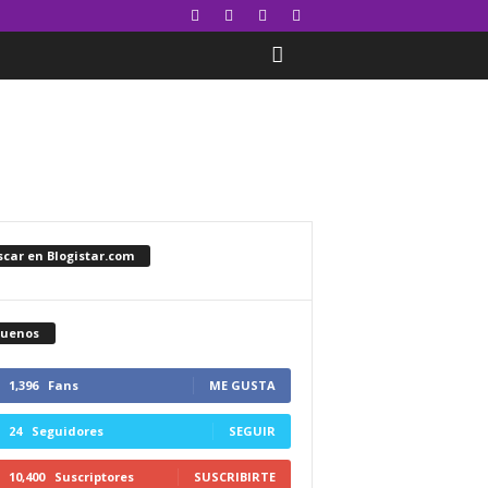
car en Blogistar.com
guenos
1,396
Fans
ME GUSTA
24
Seguidores
SEGUIR
10,400
Suscriptores
SUSCRIBIRTE