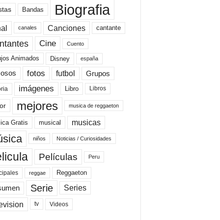
Biografia
stas
Bandas
al
Canciones
cantante
canales
Cine
ntantes
Cuento
ujos Animados
Disney
españa
fotos
futbol
Grupos
osos
imágenes
Libro
oria
Libros
mejores
or
musica de reggaeton
musicas
ica Gratis
musical
sica
niños
Noticias / Curiosidades
licula
Películas
Peru
Reggaeton
cipales
reggae
Serie
Series
sumen
evision
Videos
tv