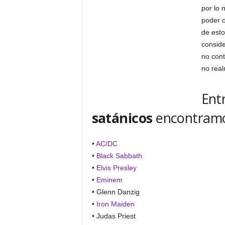
por lo
poder o
de esto
conside
no cont
no real
Ent
satánicos
encontramo
•
AC/DC
•
Black Sabbath
•
Elvis Presley
•
Eminem
• Glenn Danzig
•
Iron Maiden
• Judas Priest