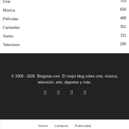
703
Cine
656
Música
488
Películas
351
Cantantes
311
Series
290
Television
© 2009 - 2026. Blogistar.com. El mejor blog sobre cine, música,
televisión, arte, deportes y más.
Home
Contacto
Publicidad