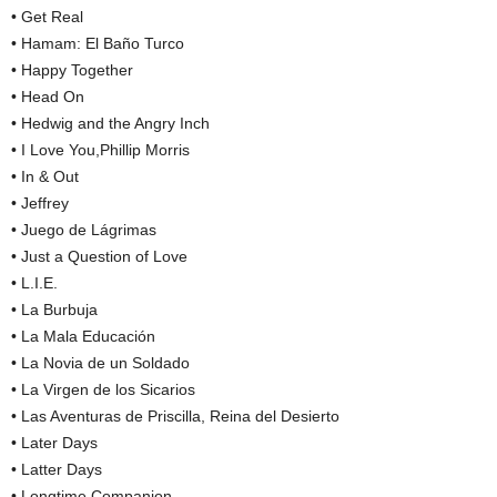
• Get Real
• Hamam: El Baño Turco
• Happy Together
• Head On
• Hedwig and the Angry Inch
• I Love You,Phillip Morris
• In & Out
• Jeffrey
• Juego de Lágrimas
• Just a Question of Love
• L.I.E.
• La Burbuja
• La Mala Educación
• La Novia de un Soldado
• La Virgen de los Sicarios
• Las Aventuras de Priscilla, Reina del Desierto
• Later Days
• Latter Days
• Longtime Companion