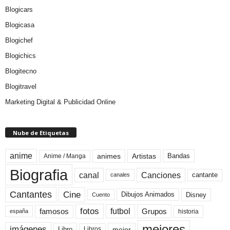
Blogicars
Blogicasa
Blogichef
Blogichics
Blogitecno
Blogitravel
Marketing Digital & Publicidad Online
Nube de Etiquetas
anime
animes
Artistas
Bandas
Anime / Manga
Biografia
canal
Canciones
cantante
canales
Cine
Cantantes
Dibujos Animados
Disney
Cuento
fotos
futbol
Grupos
famosos
historia
españa
mejores
imágenes
mejor
Libro
Libros