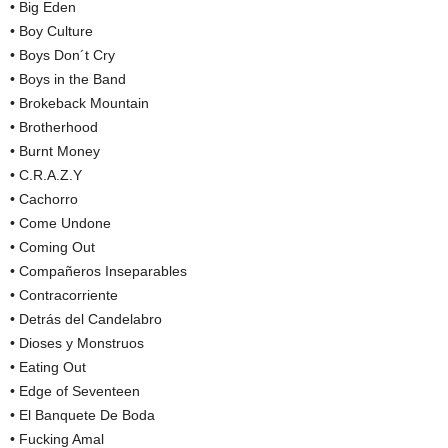
• Big Eden
• Boy Culture
• Boys Don´t Cry
• Boys in the Band
• Brokeback Mountain
• Brotherhood
• Burnt Money
• C.R.A.Z.Y
• Cachorro
• Come Undone
• Coming Out
• Compañeros Inseparables
• Contracorriente
• Detrás del Candelabro
• Dioses y Monstruos
• Eating Out
• Edge of Seventeen
• El Banquete De Boda
• Fucking Amal