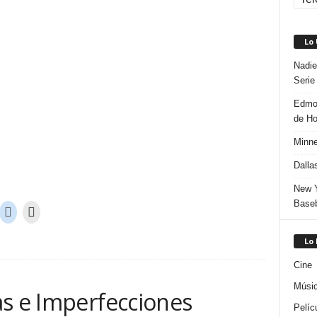
Lo
Nadie
Serie
Edmon
de H
Minne
Dalla
New Y
Baseb
Lo
Cine
Músi
as e Imperfecciones
Pelíc