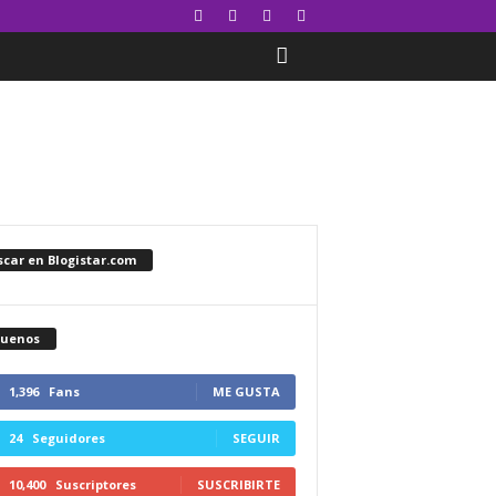
car en Blogistar.com
guenos
1,396
Fans
ME GUSTA
24
Seguidores
SEGUIR
10,400
Suscriptores
SUSCRIBIRTE