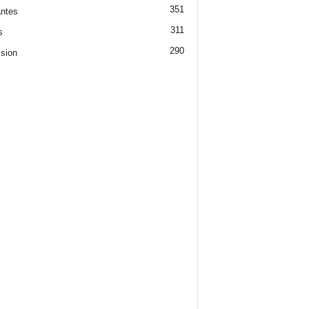
351
ntes
311
s
290
ision