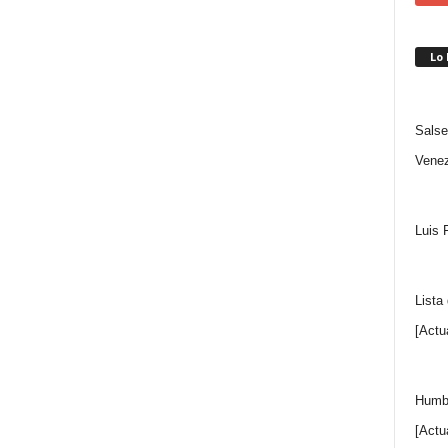
Lo
Salse
Venez
Luis 
Lista
[Actu
Humbe
[Actu