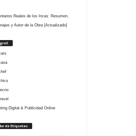
tarios Reales de los Incas: Resumen,
najes y Autor de la Obra [Actualizado]
groll
cars
casa
chef
chics
tecno
ravel
ting Digital & Publicidad Online
be de Etiquetas