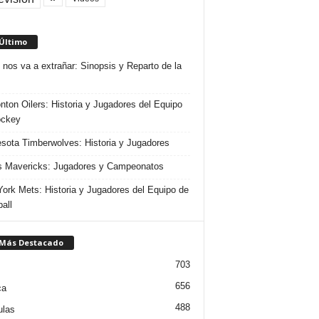
 Último
 nos va a extrañar: Sinopsis y Reparto de la
ton Oilers: Historia y Jugadores del Equipo
ockey
sota Timberwolves: Historia y Jugadores
s Mavericks: Jugadores y Campeonatos
ork Mets: Historia y Jugadores del Equipo de
all
 Más Destacado
703
656
ca
488
ulas