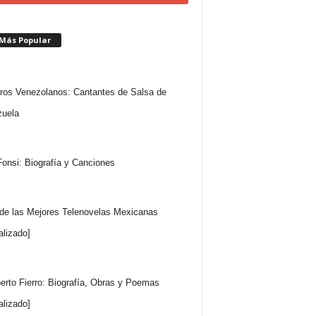
 Más Popular
ros Venezolanos: Cantantes de Salsa de
uela
Fonsi: Biografía y Canciones
 de las Mejores Telenovelas Mexicanas
alizado]
rto Fierro: Biografía, Obras y Poemas
alizado]