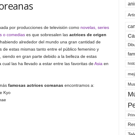
Coreanas
an
Arti
can
ada por producciones de televisión como
novelas, series
s o comedias
es que sobresalen las
actrices de origen
Ca
 habiendo alrededor del mundo una gran cantidad de
Dib
s de estas mismas tanto entre el público femenino y
fam
 siendo en gran parte debido a la belleza de estas
 cual las ha llevado a estar entre las favoritas de
Asia
en
hist
mej
Mus
 más
famosas actrices coreanas
encontramos a:
e Kyo
Mú
hae
Pe
Prin
Re
Tel