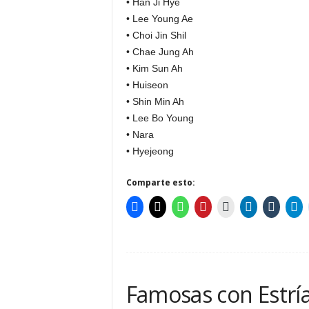
• Han Ji Hye
• Lee Young Ae
• Choi Jin Shil
• Chae Jung Ah
• Kim Sun Ah
• Huiseon
• Shin Min Ah
• Lee Bo Young
• Nara
• Hyejeong
Comparte esto:
Famosas con Estrí