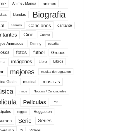
ime
animes
Anime / Manga
Biografia
stas
Bandas
al
Canciones
cantante
canales
Cine
ntantes
Cuento
ujos Animados
Disney
españa
fotos
futbol
Grupos
osos
imágenes
Libro
oria
Libros
mejores
or
musica de reggaeton
musicas
ica Gratis
musical
sica
niños
Noticias / Curiosidades
licula
Películas
Peru
Reggaeton
cipales
reggae
Serie
Series
sumen
evision
Videos
tv