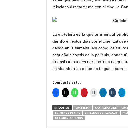
saber que película hay ahora en estreno? 
relaciona directamente con el cine: la
Cart
La
cartelera es la que anuncia al públi
dando
en estos días por el cine. Esta se
dando en la semana, así como los futuros
pequeña sinopsis de la película, donde tú,
sinopsis te puedes dar una idea de que tra
estaba aburrida o que no te gusto para n
Comparte esto:
ETIQUETAS
CARTELERA
CARTELERA CINE
CART
ESTRENOS DE CINE
ESTRENOS DE PELICULAS
PEL
ULTIMOS ESTRENOS