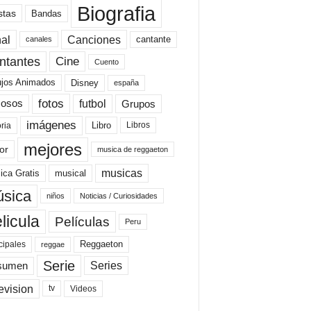
Biografia
stas
Bandas
al
Canciones
cantante
canales
Cine
ntantes
Cuento
ujos Animados
Disney
españa
fotos
futbol
Grupos
osos
imágenes
Libro
oria
Libros
mejores
or
musica de reggaeton
musicas
ica Gratis
musical
sica
niños
Noticias / Curiosidades
licula
Películas
Peru
Reggaeton
cipales
reggae
Serie
Series
sumen
evision
Videos
tv