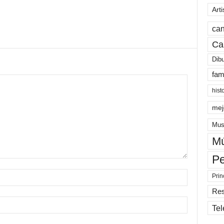
Arti
can
Ca
Dib
fam
hist
mej
Mus
Mú
Pe
Prin
Re
Tel