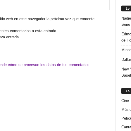
Lo
Nadie
sitio web en este navegador la próxima vez que comente.
Serie
ientes comentarios a esta entrada.
Edmon
eva entrada.
de H
Minne
Dalla
nde cómo se procesan los datos de tus comentarios.
New Y
Baseb
Lo
Cine
Músi
Pelíc
Canta