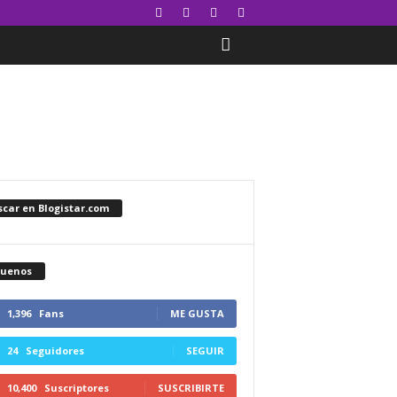
car en Blogistar.com
guenos
1,396
Fans
ME GUSTA
24
Seguidores
SEGUIR
10,400
Suscriptores
SUSCRIBIRTE