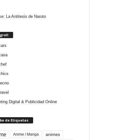
e: La Antitesis de Naruto
groll
cars
casa
chef
chics
tecno
ravel
ting Digital & Publicidad Online
be de Etiquetas
ime
animes
Anime / Manga