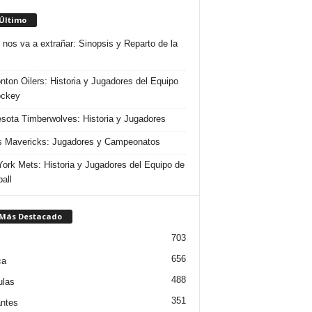
 Último
 nos va a extrañar: Sinopsis y Reparto de la
ton Oilers: Historia y Jugadores del Equipo
ockey
sota Timberwolves: Historia y Jugadores
s Mavericks: Jugadores y Campeonatos
ork Mets: Historia y Jugadores del Equipo de
all
 Más Destacado
703
656
ca
488
ulas
351
ntes