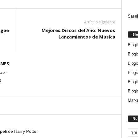
Sasuk
Artículo siguiente
ggae
Mejores Discos del Año: Nuevos
Blo
Lanzamientos de Musica
Blogi
Blogi
ONES
Blogi
Blogi
s.com
S
Blogi
Blogit
Marke
Nu
eli de Harry Potter
an