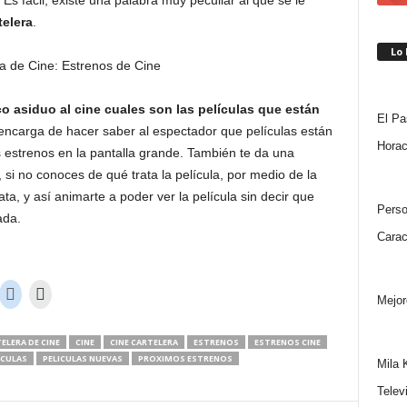
Es fácil, existe una palabra muy peculiar al que se le
elera
.
Lo
co asiduo al cine cuales son las películas que están
El Pa
 encarga de hacer saber al espectador que películas están
Horac
 estrenos en la pantalla grande. También te da una
 si no conoces de qué trata la película, por medio de la
ta, y así animarte a poder ver la película sin decir que
Perso
ada.
Carac
Mejor
ELERA DE CINE
CINE
CINE CARTELERA
ESTRENOS
ESTRENOS CINE
ÍCULAS
PELICULAS NUEVAS
PROXIMOS ESTRENOS
Mila 
Telev