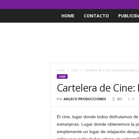
HOME
CONTACTO
PUBLICID
Inicio
Cine
Cartelera de Cine: Estrenos de Películ
CINE
Cartelera de Cine: 
Por
ARLECO PRODUCCIONES
185
1
El cine, lugar donde todos disfrutamos de
extranjeras. Lugar donde obtenemos la pr
simplemente un lugar de relajación desp