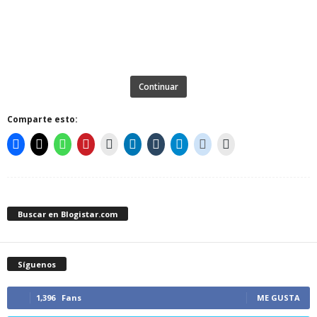
Continuar
Comparte esto:
Buscar en Blogistar.com
Síguenos
1,396
Fans
ME GUSTA