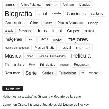
anime
animes
Artistas
Bandas
Anime / Manga
Biografia
canal
Canciones
cantante
canales
Cine
Cantantes
Dibujos Animados
Disney
Cuento
fotos
futbol
Grupos
famosos
historia
españa
mejores
imágenes
mejor
Libro
Libros
musicas
Musica Gratis
musical
musica de reggaeton
Pelicula
Música
niños
Noticias / Curiosidades
Películas
Reggaeton
Principales
Peru
reggae
Serie
Television
Series
Resumen
Videos
tv
Lo Último
Nadie nos va a extrañar: Sinopsis y Reparto de la Serie
Edmonton Oilers: Historia y Jugadores del Equipo de Hockey