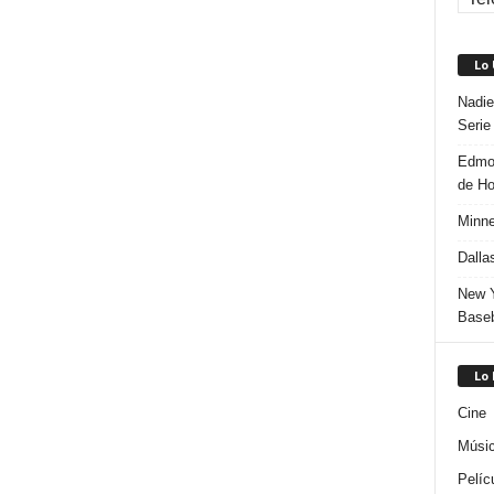
Lo
Nadie
Serie
Edmon
de H
Minne
Dalla
New Y
Baseb
Lo
Cine
Músi
Pelíc