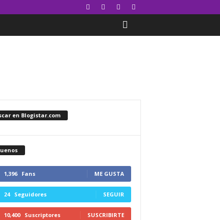
car en Blogistar.com
guenos
1,396
Fans
ME GUSTA
24
Seguidores
SEGUIR
10,400
Suscriptores
SUSCRIBIRTE