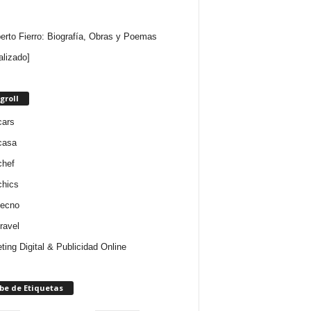
rto Fierro: Biografía, Obras y Poemas
alizado]
groll
cars
casa
chef
chics
tecno
ravel
ting Digital & Publicidad Online
be de Etiquetas