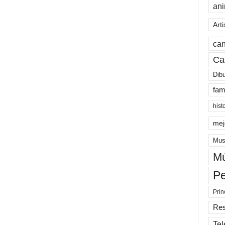
an
Arti
can
Ca
Dib
fam
hist
mej
Mus
Mú
Pe
Prin
Re
Tel