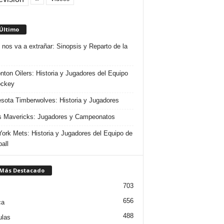
 Último
 nos va a extrañar: Sinopsis y Reparto de la
ton Oilers: Historia y Jugadores del Equipo
ockey
sota Timberwolves: Historia y Jugadores
s Mavericks: Jugadores y Campeonatos
ork Mets: Historia y Jugadores del Equipo de
all
 Más Destacado
703
656
ca
488
ulas