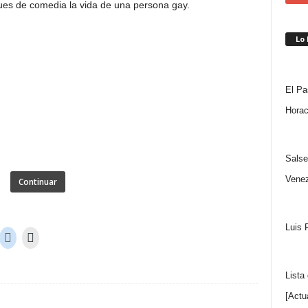
oques de comedia la vida de una persona gay.
Lo
El Pa
Horac
Salse
Venez
Continuar
Luis 
Lista
[Actu