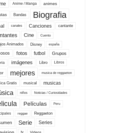
ime
animes
Anime / Manga
Biografia
stas
Bandas
al
Canciones
cantante
canales
Cine
ntantes
Cuento
ujos Animados
Disney
españa
fotos
futbol
Grupos
osos
imágenes
Libro
oria
Libros
mejores
or
musica de reggaeton
musicas
ica Gratis
musical
sica
niños
Noticias / Curiosidades
licula
Películas
Peru
Reggaeton
cipales
reggae
Serie
Series
sumen
evision
Videos
tv