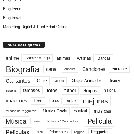
Blogitecno
Blogitravel
Marketing Digital & Publicidad Online
Nube de Etiquetas
anime
animes
Artistas
Bandas
Anime / Manga
Biografia
canal
Canciones
cantante
canales
Cine
Cantantes
Dibujos Animados
Disney
Cuento
fotos
futbol
Grupos
famosos
historia
españa
mejores
imágenes
mejor
Libro
Libros
musicas
Musica Gratis
musical
musica de reggaeton
Pelicula
Música
niños
Noticias / Curiosidades
Películas
Reggaeton
Principales
Peru
reggae