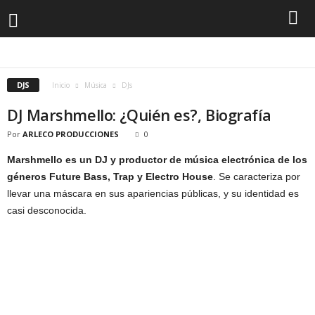
BALADAS
BLUES
CANTANTES
COUNTRY
DJS
FLAMENCO
GRUPOS
JAZZ
K-POP
MUSICA BACHATA
MUSICA CRISTIANA
MUSICA CUMBIA
MUSICA DANCE
MUSICA DISCO
MUSICA ELECTRONICA
MUSICA GOSPEL
DJS
MUSICA HINDU
MUSICA HIP HOP
MÚSICA MERENGUE
MUSICA POP
Inicio
Música
DJs
MUSICA RAP
MUSICA ROCK
MUSICA SALSA
OPERA
R&B
REGGAE
REGGAETÓN
SOUL
VALLENATO
DJ Marshmello: ¿Quién es?, Biografía
Por
ARLECO PRODUCCIONES
0
Marshmello es un DJ y productor de música electrónica de los
géneros Future Bass, Trap y Electro House
. Se caracteriza por
llevar una máscara en sus apariencias públicas, y su identidad es
casi desconocida.