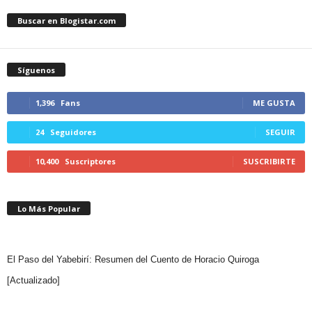
Buscar en Blogistar.com
Síguenos
1,396
Fans
ME GUSTA
24
Seguidores
SEGUIR
10,400
Suscriptores
SUSCRIBIRTE
Lo Más Popular
El Paso del Yabebirí: Resumen del Cuento de Horacio Quiroga
[Actualizado]