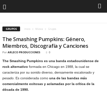
BALADAS
BLUES
CANTANTES
COUNTRY
DJS
FLAMENCO
GRUPOS
JAZZ
K-POP
MUSICA BACHATA
MUSICA CRISTIANA
MUSICA CUMBIA
MUSICA DANCE
MUSICA DISCO
MUSICA ELECTRONICA
MUSICA GOSPEL
GRUPOS
MUSICA HINDU
MUSICA HIP HOP
MÚSICA MERENGUE
MUSICA POP
Inicio
Música
Grupos
MUSICA RAP
MUSICA ROCK
MUSICA SALSA
OPERA
R&B
REGGAE
REGGAETÓN
SOUL
VALLENATO
The Smashing Pumpkins: Género,
Miembros, Discografía y Canciones
Por
ARLECO PRODUCCIONES
0
The Smashing Pumpkins es una banda estadounidense de
rock alternativo
formada en Chicago en 1988, la cual se
caracteriza por su sonido diverso, densamente escalonado y
pesado. Es considerada como
una de las bandas más
comercialmente exitosas y aclamadas por la crítica de la
década de 1990.