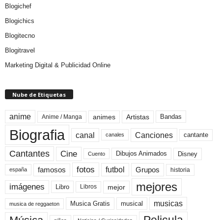
Blogichef
Blogichics
Blogitecno
Blogitravel
Marketing Digital & Publicidad Online
Nube de Etiquetas
anime
animes
Artistas
Bandas
Anime / Manga
Biografia
canal
Canciones
cantante
canales
Cine
Cantantes
Dibujos Animados
Disney
Cuento
fotos
futbol
Grupos
famosos
historia
españa
mejores
imágenes
mejor
Libro
Libros
musicas
Musica Gratis
musical
musica de reggaeton