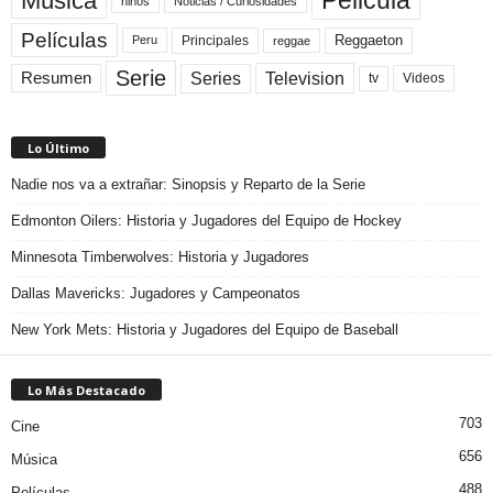
Pelicula
Música
niños
Noticias / Curiosidades
Películas
Reggaeton
Principales
Peru
reggae
Serie
Television
Series
Resumen
Videos
tv
Lo Último
Nadie nos va a extrañar: Sinopsis y Reparto de la Serie
Edmonton Oilers: Historia y Jugadores del Equipo de Hockey
Minnesota Timberwolves: Historia y Jugadores
Dallas Mavericks: Jugadores y Campeonatos
New York Mets: Historia y Jugadores del Equipo de Baseball
Lo Más Destacado
703
Cine
656
Música
488
Películas