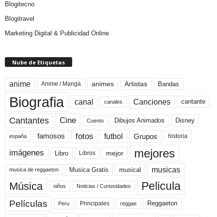
Blogitecno
Blogitravel
Marketing Digital & Publicidad Online
Nube de Etiquetas
anime
animes
Artistas
Bandas
Anime / Manga
Biografia
canal
Canciones
cantante
canales
Cine
Cantantes
Dibujos Animados
Disney
Cuento
fotos
futbol
Grupos
famosos
historia
españa
mejores
imágenes
mejor
Libro
Libros
musicas
Musica Gratis
musical
musica de reggaeton
Pelicula
Música
niños
Noticias / Curiosidades
Películas
Reggaeton
Principales
Peru
reggae