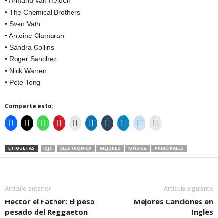
• Armand Van Helden
• The Chemical Brothers
• Sven Vath
• Antoine Clamaran
• Sandra Collins
• Roger Sanchez
• Nick Warren
• Pete Tong
Comparte esto:
ETIQUETAS
DJS
ELECTRONICA
MEJORES
MÚSICA
PRINCIPALES
Artículo anterior
Artículo siguiente
Hector el Father: El peso
Mejores Canciones en
pesado del Reggaeton
Ingles