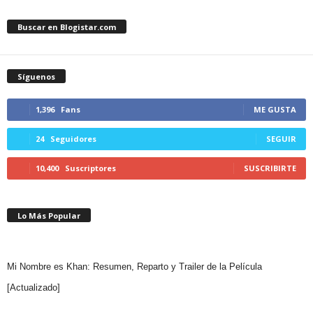
Buscar en Blogistar.com
Síguenos
1,396
Fans
ME GUSTA
24
Seguidores
SEGUIR
10,400
Suscriptores
SUSCRIBIRTE
Lo Más Popular
Mi Nombre es Khan: Resumen, Reparto y Trailer de la Película
[Actualizado]