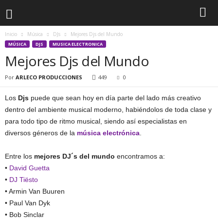
Inicio
Música
DJs
Mejores Djs del Mundo
MÚSICA
DJS
MUSICA ELECTRONICA
Mejores Djs del Mundo
Por
ARLECO PRODUCCIONES
449
0
Los
Djs
puede que sean hoy en día parte del lado más creativo
dentro del ambiente musical moderno, habiéndolos de toda clase y
para todo tipo de ritmo musical, siendo así especialistas en
diversos géneros de la
música electrónica
.
Entre los
mejores DJ´s del mundo
encontramos a:
•
David Guetta
•
DJ Tiësto
• Armin Van Buuren
• Paul Van Dyk
• Bob Sinclar