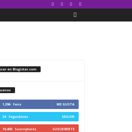
car en Blogistar.com
guenos
1,396
Fans
ME GUSTA
24
Seguidores
SEGUIR
10,400
Suscriptores
SUSCRIBIRTE