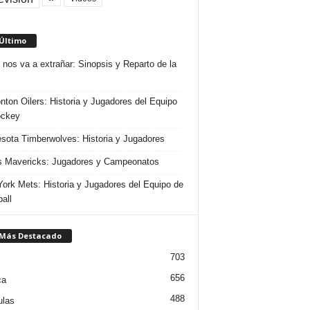
 Último
 nos va a extrañar: Sinopsis y Reparto de la
ton Oilers: Historia y Jugadores del Equipo
ockey
sota Timberwolves: Historia y Jugadores
s Mavericks: Jugadores y Campeonatos
ork Mets: Historia y Jugadores del Equipo de
all
 Más Destacado
703
656
ca
488
ulas