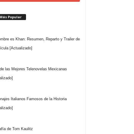
 Más Popular
mbre es Khan: Resumen, Reparto y Trailer de
lícula [Actualizado]
 de las Mejores Telenovelas Mexicanas
alizado]
najes Italianos Famosos de la Historia
alizado]
afía de Tom Kaulitz