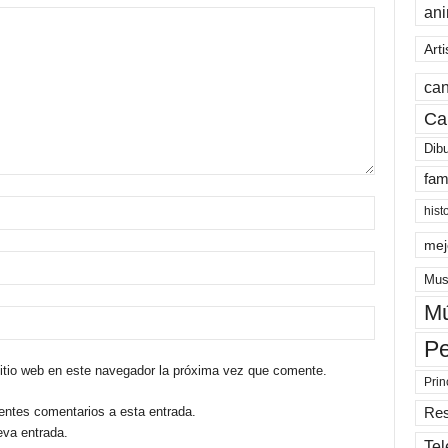
an
Arti
can
Ca
Dib
fam
hist
mej
Mus
Mú
Pe
sitio web en este navegador la próxima vez que comente.
Prin
ientes comentarios a esta entrada.
Re
eva entrada.
Tel