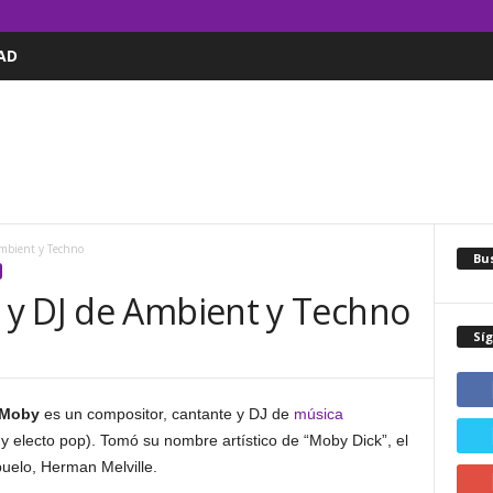
AD
Ambient y Techno
Bus
y DJ de Ambient y Techno
Sí
Moby
es un compositor, cantante y DJ de
música
 electo pop). Tomó su nombre artístico de “Moby Dick”, el
buelo, Herman Melville.