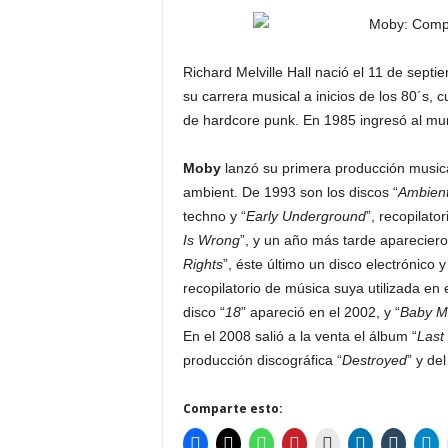
Richard Melville Hall nació el 11 de sept
su carrera musical a inicios de los 80´
de hardcore punk. En 1985 ingresó al mun
Moby
lanzó su primera producción musical
ambient. De 1993 son los discos “
Ambien
techno y “
Early Underground
”, recopilato
Is Wrong
”, y un año más tarde aparecier
Rights
”, éste último un disco electrónico 
recopilatorio de música suya utilizada en 
disco “
18
” apareció en el 2002, y “
Baby M
En el 2008 salió a la venta el álbum “
Last
producción discográfica “
Destroyed
” y de
Comparte esto: