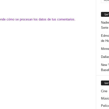
Lo
nde cómo se procesan los datos de tus comentarios.
Nadie
Serie
Edmon
de H
Minne
Dalla
New Y
Baseb
Lo
Cine
Músi
Pelíc