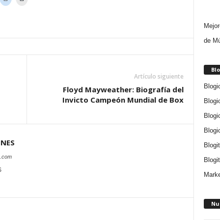
Mejor
de Mú
Blo
Artículo siguiente
Blogi
Floyd Mayweather: Biografía del
Invicto Campeón Mundial de Box
Blogi
Blogi
Blogi
ONES
Blogi
s.com
Blogit
S
Marke
Nu