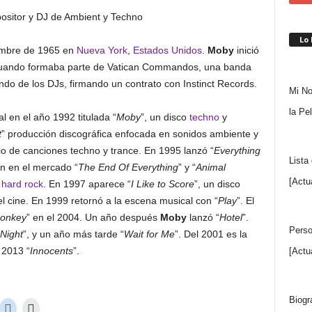
Lo
iembre de 1965 en
Nueva York
,
Estados Unidos
.
Moby
inició
s, cuando formaba parte de Vatican Commandos, una banda
do de los DJs, firmando un contrato con Instinct Records.
Mi No
la Pe
 en el año 1992 titulada “
Moby
”, un disco
techno
y
t
” producción discográfica enfocada en sonidos ambiente y
rio de canciones techno y trance. En 1995 lanzó “
Everything
Lista
on en el mercado “
The End Of Everything
” y “
Animal
[Actu
y
hard rock
. En 1997 aparece “
I Like to Score
”, un disco
el cine. En 1999 retornó a la escena musical con “
Play
”. El
onkey
” en el 2004. Un año después
Moby
lanzó “
Hotel
”.
Perso
 Night
”, y un año más tarde “
Wait for Me
”. Del 2001 es la
l 2013 “
Innocents
”.
[Actu
Biogr