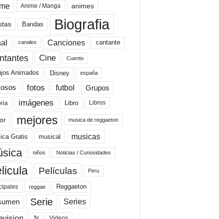
ime
animes
Anime / Manga
Biografia
stas
Bandas
al
Canciones
cantante
canales
Cine
ntantes
Cuento
ujos Animados
Disney
españa
fotos
futbol
Grupos
osos
imágenes
Libro
oria
Libros
mejores
or
musica de reggaeton
musicas
ica Gratis
musical
sica
niños
Noticias / Curiosidades
licula
Películas
Peru
Reggaeton
cipales
reggae
Serie
Series
sumen
evision
Videos
tv