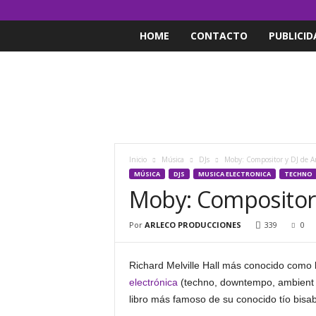
HOME
CONTACTO
PUBLICID
Inicio
Música
DJs
Moby: Compositor y DJ de 
MÚSICA
DJS
MUSICA ELECTRONICA
TECHNO
Moby: Compositor 
Por
ARLECO PRODUCCIONES
339
0
Richard Melville Hall más conocido como
electrónica
(techno, downtempo, ambient y
libro más famoso de su conocido tío bisa