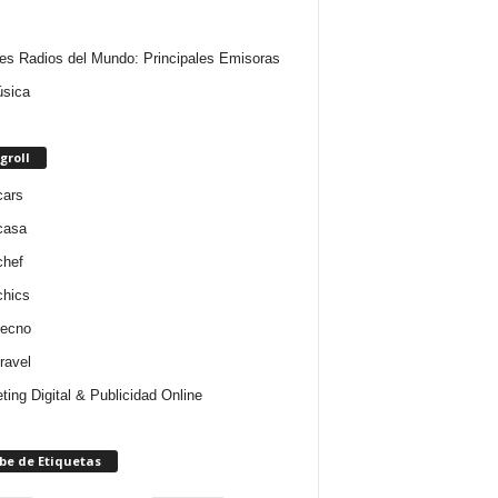
es Radios del Mundo: Principales Emisoras
sica
groll
cars
casa
chef
chics
tecno
ravel
ting Digital & Publicidad Online
be de Etiquetas