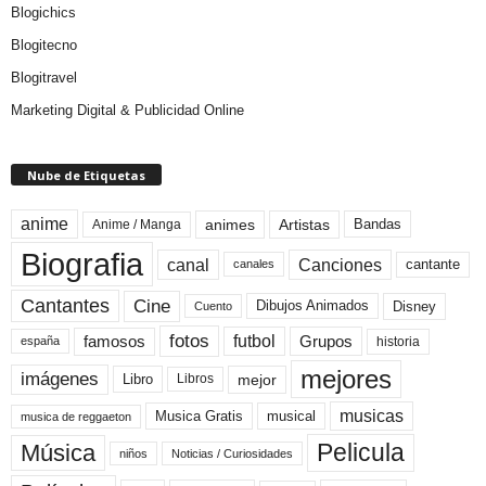
Blogichics
Blogitecno
Blogitravel
Marketing Digital & Publicidad Online
Nube de Etiquetas
anime
animes
Artistas
Bandas
Anime / Manga
Biografia
canal
Canciones
cantante
canales
Cine
Cantantes
Dibujos Animados
Disney
Cuento
fotos
futbol
Grupos
famosos
historia
españa
mejores
imágenes
mejor
Libro
Libros
musicas
Musica Gratis
musical
musica de reggaeton
Pelicula
Música
niños
Noticias / Curiosidades