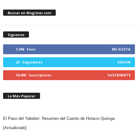
Buscar en Blogistar.com
Síguenos
1,396
Fans
ME GUSTA
24
Seguidores
SEGUIR
10,400
Suscriptores
SUSCRIBIRTE
Lo Más Popular
El Paso del Yabebirí: Resumen del Cuento de Horacio Quiroga
[Actualizado]