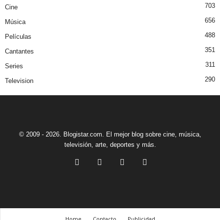
703
Cine
656
Música
488
Películas
351
Cantantes
311
Series
290
Television
© 2009 - 2026. Blogistar.com. El mejor blog sobre cine, música,
televisión, arte, deportes y más.
Home
Contacto
Publicidad