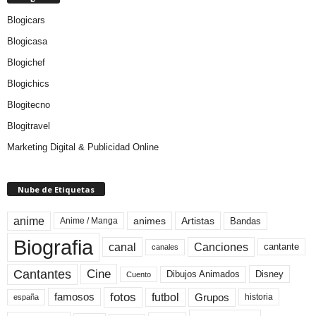
Blogicars
Blogicasa
Blogichef
Blogichics
Blogitecno
Blogitravel
Marketing Digital & Publicidad Online
Nube de Etiquetas
anime
animes
Artistas
Bandas
Anime / Manga
Biografia
canal
Canciones
cantante
canales
Cine
Cantantes
Dibujos Animados
Disney
Cuento
fotos
futbol
Grupos
famosos
historia
españa