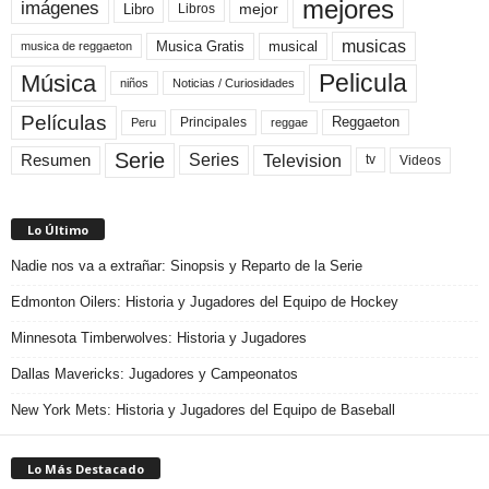
mejores
imágenes
mejor
Libro
Libros
musicas
Musica Gratis
musical
musica de reggaeton
Pelicula
Música
niños
Noticias / Curiosidades
Películas
Reggaeton
Principales
Peru
reggae
Serie
Television
Series
Resumen
Videos
tv
Lo Último
Nadie nos va a extrañar: Sinopsis y Reparto de la Serie
Edmonton Oilers: Historia y Jugadores del Equipo de Hockey
Minnesota Timberwolves: Historia y Jugadores
Dallas Mavericks: Jugadores y Campeonatos
New York Mets: Historia y Jugadores del Equipo de Baseball
Lo Más Destacado