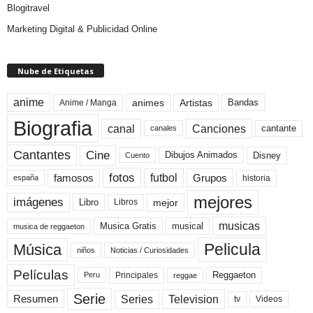
Blogitravel
Marketing Digital & Publicidad Online
Nube de Etiquetas
anime
animes
Artistas
Bandas
Anime / Manga
Biografia
canal
Canciones
cantante
canales
Cine
Cantantes
Dibujos Animados
Disney
Cuento
fotos
futbol
Grupos
famosos
historia
españa
mejores
imágenes
mejor
Libro
Libros
musicas
Musica Gratis
musical
musica de reggaeton
Pelicula
Música
niños
Noticias / Curiosidades
Películas
Reggaeton
Principales
Peru
reggae
Serie
Television
Series
Resumen
Videos
tv