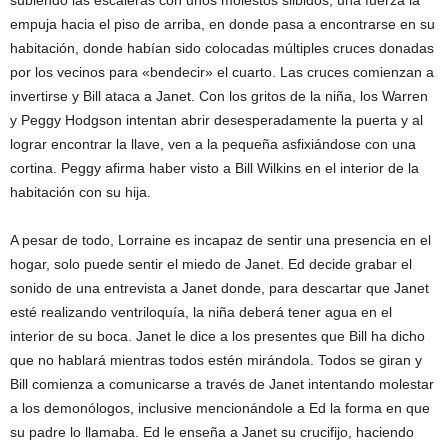
empuja hacia el piso de arriba, en donde pasa a encontrarse en su
habitación, donde habían sido colocadas múltiples cruces donadas
por los vecinos para «bendecir» el cuarto. Las cruces comienzan a
invertirse y Bill ataca a Janet. Con los gritos de la niña, los Warren
y Peggy Hodgson intentan abrir desesperadamente la puerta y al
lograr encontrar la llave, ven a la pequeña asfixiándose con una
cortina. Peggy afirma haber visto a Bill Wilkins en el interior de la
habitación con su hija.
A pesar de todo, Lorraine es incapaz de sentir una presencia en el
hogar, solo puede sentir el miedo de Janet. Ed decide grabar el
sonido de una entrevista a Janet donde, para descartar que Janet
esté realizando ventriloquía, la niña deberá tener agua en el
interior de su boca. Janet le dice a los presentes que Bill ha dicho
que no hablará mientras todos estén mirándola. Todos se giran y
Bill comienza a comunicarse a través de Janet intentando molestar
a los demonólogos, inclusive mencionándole a Ed la forma en que
su padre lo llamaba. Ed le enseña a Janet su crucifijo, haciendo