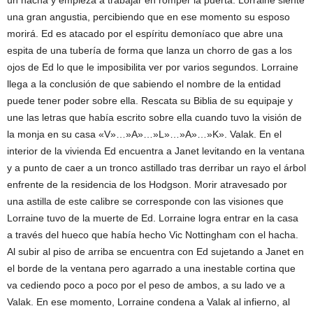
una gran angustia, percibiendo que en ese momento su esposo
morirá. Ed es atacado por el espíritu demoníaco que abre una
espita de una tubería de forma que lanza un chorro de gas a los
ojos de Ed lo que le imposibilita ver por varios segundos. Lorraine
llega a la conclusión de que sabiendo el nombre de la entidad
puede tener poder sobre ella. Rescata su Biblia de su equipaje y
une las letras que había escrito sobre ella cuando tuvo la visión de
la monja en su casa «V»…»A»…»L»…»A»…»K». Valak. En el
interior de la vivienda Ed encuentra a Janet levitando en la ventana
y a punto de caer a un tronco astillado tras derribar un rayo el árbol
enfrente de la residencia de los Hodgson. Morir atravesado por
una astilla de este calibre se corresponde con las visiones que
Lorraine tuvo de la muerte de Ed. Lorraine logra entrar en la casa
a través del hueco que había hecho Vic Nottingham con el hacha.
Al subir al piso de arriba se encuentra con Ed sujetando a Janet en
el borde de la ventana pero agarrado a una inestable cortina que
va cediendo poco a poco por el peso de ambos, a su lado ve a
Valak. En ese momento, Lorraine condena a Valak al infierno, al