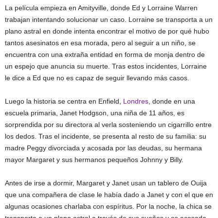
La película empieza en Amityville, donde Ed y Lorraine Warren
trabajan intentando solucionar un caso. Lorraine se transporta a un
plano astral en donde intenta encontrar el motivo de por qué hubo
tantos asesinatos en esa morada, pero al seguir a un niño, se
encuentra con una extraña entidad en forma de monja dentro de
un espejo que anuncia su muerte. Tras estos incidentes, Lorraine
le dice a Ed que no es capaz de seguir llevando más casos.
Luego la historia se centra en Enfield,
Londres
, donde en una
escuela primaria, Janet Hodgson, una niña de 11 años, es
sorprendida por su directora al verla sosteniendo un cigarrillo entre
los dedos. Tras el incidente, se presenta al resto de su familia: su
madre Peggy divorciada y acosada por las deudas, su hermana
mayor Margaret y sus hermanos pequeños Johnny y Billy.
Antes de irse a dormir, Margaret y Janet usan un tablero de Ouija
que una compañera de clase le había dado a Janet y con el que en
algunas ocasiones charlaba con espíritus. Por la noche, la chica se
transporta a un plano astral a través de sus sueños y es acosada