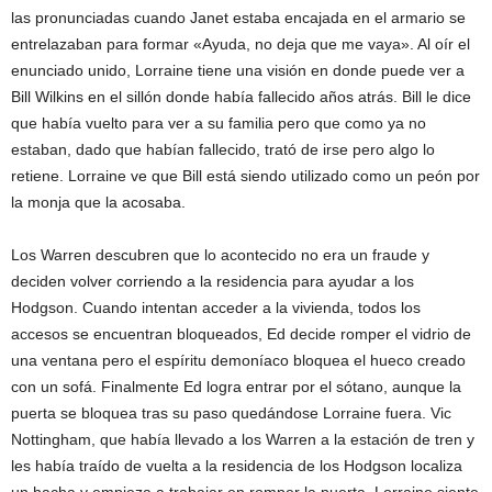
las pronunciadas cuando Janet estaba encajada en el armario se
entrelazaban para formar «Ayuda, no deja que me vaya». Al oír el
enunciado unido, Lorraine tiene una visión en donde puede ver a
Bill Wilkins en el sillón donde había fallecido años atrás. Bill le dice
que había vuelto para ver a su familia pero que como ya no
estaban, dado que habían fallecido, trató de irse pero algo lo
retiene. Lorraine ve que Bill está siendo utilizado como un peón por
la monja que la acosaba.
Los Warren descubren que lo acontecido no era un fraude y
deciden volver corriendo a la residencia para ayudar a los
Hodgson. Cuando intentan acceder a la vivienda, todos los
accesos se encuentran bloqueados, Ed decide romper el vidrio de
una ventana pero el espíritu demoníaco bloquea el hueco creado
con un sofá. Finalmente Ed logra entrar por el sótano, aunque la
puerta se bloquea tras su paso quedándose Lorraine fuera. Vic
Nottingham, que había llevado a los Warren a la estación de tren y
les había traído de vuelta a la residencia de los Hodgson localiza
un hacha y empieza a trabajar en romper la puerta. Lorraine siente