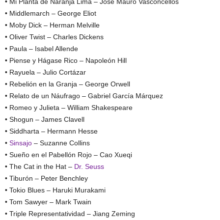
• Mi Planta de Naranja Lima – José Mauro Vasconcellos
• Middlemarch – George Eliot
• Moby Dick – Herman Melville
• Oliver Twist – Charles Dickens
• Paula – Isabel Allende
• Piense y Hágase Rico – Napoleón Hill
• Rayuela – Julio Cortázar
• Rebelión en la Granja – George Orwell
• Relato de un Náufrago – Gabriel García Márquez
• Romeo y Julieta – William Shakespeare
• Shogun – James Clavell
• Siddharta – Hermann Hesse
•
Sinsajo
– Suzanne Collins
• Sueño en el Pabellón Rojo – Cao Xueqi
• The Cat in the Hat –
Dr. Seuss
• Tiburón – Peter Benchley
• Tokio Blues – Haruki Murakami
• Tom Sawyer – Mark Twain
• Triple Representatividad – Jiang Zeming