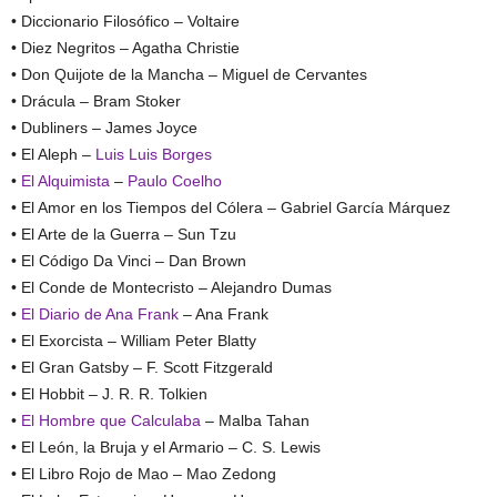
• Diccionario Filosófico – Voltaire
• Diez Negritos – Agatha Christie
• Don Quijote de la Mancha – Miguel de Cervantes
• Drácula – Bram Stoker
• Dubliners – James Joyce
• El Aleph –
Luis Luis Borges
•
El Alquimista
–
Paulo Coelho
• El Amor en los Tiempos del Cólera – Gabriel García Márquez
• El Arte de la Guerra – Sun Tzu
• El Código Da Vinci – Dan Brown
• El Conde de Montecristo – Alejandro Dumas
•
El Diario de Ana Frank
– Ana Frank
• El Exorcista – William Peter Blatty
• El Gran Gatsby – F. Scott Fitzgerald
• El Hobbit – J. R. R. Tolkien
•
El Hombre que Calculaba
– Malba Tahan
• El León, la Bruja y el Armario – C. S. Lewis
• El Libro Rojo de Mao – Mao Zedong