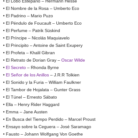
• El Lobo Estepario – Hermann Hesse
• El Nombre de la Rosa – Umberto Eco
• El Padrino – Mario Puzo
• El Péndulo de Foucault – Umberto Eco
• El Perfume – Patrik Süskind
• El Príncipe – Nicolás Maquiavelo
• El Principito – Antoine de Saint Exupery
• El Profeta – Khalil Gibran
• El Retrato de Dorian Gray –
Oscar Wilde
•
El Secreto
– Rhonda Byrne
•
El Señor de los Anillos
– J.R.R Tolkien
• El Sonido y la Furia – William Faulkner
• El Tambor de Hojalata – Gunter Grass
• El Túnel – Ernesto Sábato
• Ella – Henry Rider Haggard
• Emma – Jane Austen
• En Busca del Tiempo Perdido – Marcel Proust
• Ensayo sobre la Ceguera – José Saramago
• Fausto – Johann Wolfgang Von Goethe