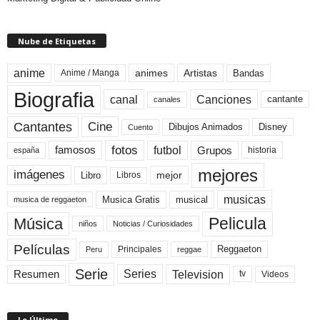
Nube de Etiquetas
anime
animes
Artistas
Bandas
Anime / Manga
Biografia
canal
Canciones
cantante
canales
Cine
Cantantes
Dibujos Animados
Disney
Cuento
fotos
futbol
Grupos
famosos
historia
españa
mejores
imágenes
mejor
Libro
Libros
musicas
Musica Gratis
musical
musica de reggaeton
Pelicula
Música
niños
Noticias / Curiosidades
Películas
Reggaeton
Principales
Peru
reggae
Serie
Television
Series
Resumen
Videos
tv
Lo Último