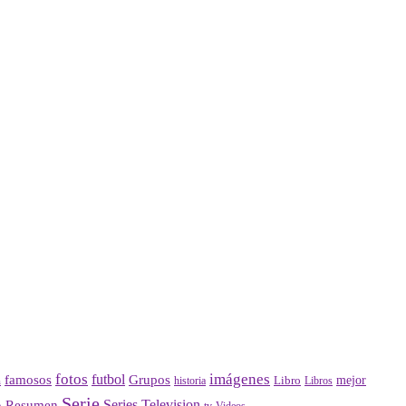
fotos
imágenes
futbol
Grupos
famosos
mejor
Libro
historia
a
Libros
Serie
Series
Television
Resumen