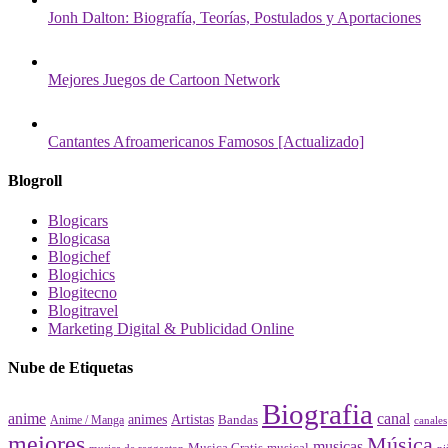
Jonh Dalton: Biografía, Teorías, Postulados y Aportaciones
Mejores Juegos de Cartoon Network
Cantantes Afroamericanos Famosos [Actualizado]
Blogroll
Blogicars
Blogicasa
Blogichef
Blogichics
Blogitecno
Blogitravel
Marketing Digital & Publicidad Online
Nube de Etiquetas
Biografia
canal
anime
animes
Artistas
Bandas
Anime / Manga
canales
mejores
Música
musicas
Musica Gratis
musical