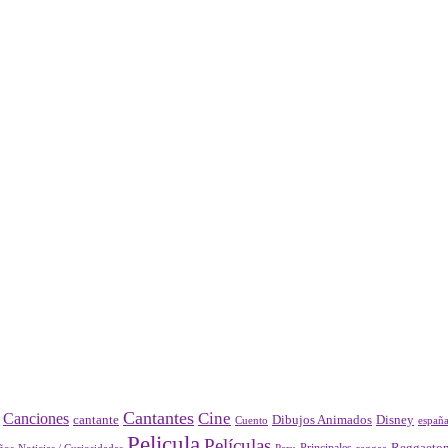
Cantantes
Cine
Canciones
Disney
cantante
Dibujos Animados
Cuento
españ
Pelicula
Películas