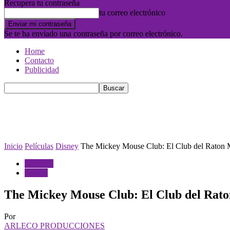
Recupera tu contraseña
tu correo electrónico
Se te ha enviado una contraseña por correo electrónico.
Home
Contacto
Publicidad
Inicio
Películas
Disney
The Mickey Mouse Club: El Club del Raton 
Películas
Disney
The Mickey Mouse Club: El Club del Rat
Por
ARLECO PRODUCCIONES