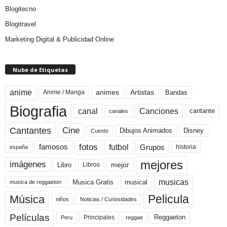
Blogitecno
Blogitravel
Marketing Digital & Publicidad Online
Nube de Etiquetas
anime
animes
Artistas
Bandas
Anime / Manga
Biografia
canal
Canciones
cantante
canales
Cine
Cantantes
Dibujos Animados
Disney
Cuento
fotos
futbol
Grupos
famosos
historia
españa
mejores
imágenes
mejor
Libro
Libros
musicas
Musica Gratis
musical
musica de reggaeton
Pelicula
Música
niños
Noticias / Curiosidades
Películas
Reggaeton
Principales
Peru
reggae