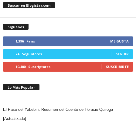
Buscar en Blogistar.com
Síguenos
1,396
Fans
ME GUSTA
24
Seguidores
SEGUIR
10,400
Suscriptores
SUSCRIBIRTE
Lo Más Popular
El Paso del Yabebirí: Resumen del Cuento de Horacio Quiroga
[Actualizado]