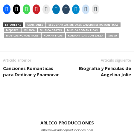
ETIQUETAS
CANCIONES
ESCUCHAR LAS MEJORES CANCIONES ROMANTICAS
MEJORES
MÚSICA
MUSICA GRATIS
MUSICA ROMANTICAS
MUSICAS ROMANTICAS
ROMANTICAS
ROMANTICAS CON SALSA
SALSA
Artículo anterior
Artículo siguiente
Canciones Romanticas
Biografía y Películas de
para Dedicar y Enamorar
Angelina Jolie
ARLECO PRODUCCIONES
http://www.arlecoproducciones.com