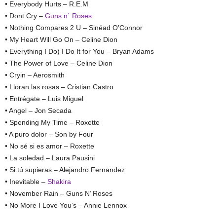
• Everybody Hurts – R.E.M
• Dont Cry –
Guns n´ Roses
• Nothing Compares 2 U – Sinéad O’Connor
• My Heart Will Go On – Celine Dion
• Everything I Do) I Do It for You – Bryan Adams
• The Power of Love – Celine Dion
• Cryin – Aerosmith
• Lloran las rosas – Cristian Castro
• Entrégate – Luis Miguel
• Angel – Jon Secada
• Spending My Time – Roxette
• A puro dolor – Son by Four
• No sé si es amor – Roxette
• La soledad – Laura Pausini
• Si tú supieras – Alejandro Fernandez
• Inevitable –
Shakira
• November Rain – Guns N’ Roses
• No More I Love You’s – Annie Lennox