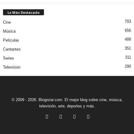
Lo Más Destacado
703
Cine
656
Música
488
Películas
351
Cantantes
311
Series
290
Television
© 2009 - 2026. Blogistar.com. El mejor blog sobre cine, música,
televisión, arte, deportes y más.