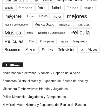
Cantantes
Disney
Cuento
fotos
futbol
Grupos
famosos
historia
españa
mejores
imágenes
mejor
Libro
Libros
musicas
Musica Gratis
musical
musica de reggaeton
Pelicula
Música
niños
Noticias / Curiosidades
Películas
Reggaeton
Principales
Peru
reggae
Serie
Television
Series
Resumen
Videos
tv
Lo Último
Nadie nos va a extrañar: Sinopsis y Reparto de la Serie
Edmonton Oilers: Historia y Jugadores del Equipo de Hockey
Minnesota Timberwolves: Historia y Jugadores
Dallas Mavericks: Jugadores y Campeonatos
New York Mets: Historia y Jugadores del Equipo de Baseball