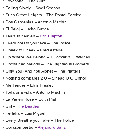
• Lovesong – The Cure
• Falling Slowly – Swell Season
• Such Great Heights – The Postal Service
• Dos Gardenias – Antonio Machín
• El Reloj – Lucho Gatica
• Tears in heaven –
Eric Clapton
• Every breath you take – The Police
• Cheek to Cheek – Fred Astaire
• Up Where We Belong – J.Cocker & J. Warnes
• Unchained Melody – The Righteous Brothers
• Only You (And You Alone) – The Platters
• Nothing compares 2 U – Sinead O C´Onnor
• Me Tender – Elvis Presley
• Toda una vida – Antonio Machín
• La Vie en Rose – Edith Piaf
• Girl –
The Beatles
• Perfidia – Luis Miguel
• Every Breathe you Take – The Police
• Corazón partío –
Alejandro Sanz