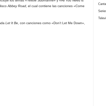
 incluye los temas «Yellow Submarine» y «All You Need is
Canta
disco
Abbey Road
, el cual contiene las canciones «Come
Serie
Telev
lada
Let It Be
, con canciones como «Don’t Let Me Down»,