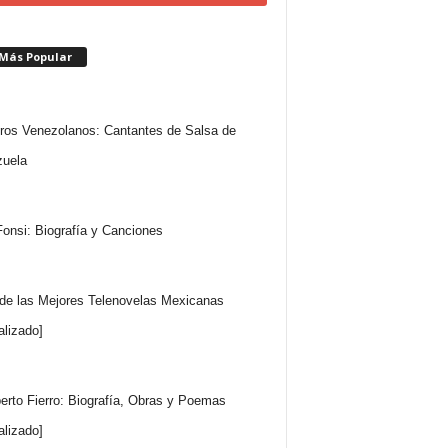
 Más Popular
ros Venezolanos: Cantantes de Salsa de
uela
Fonsi: Biografía y Canciones
 de las Mejores Telenovelas Mexicanas
alizado]
rto Fierro: Biografía, Obras y Poemas
alizado]