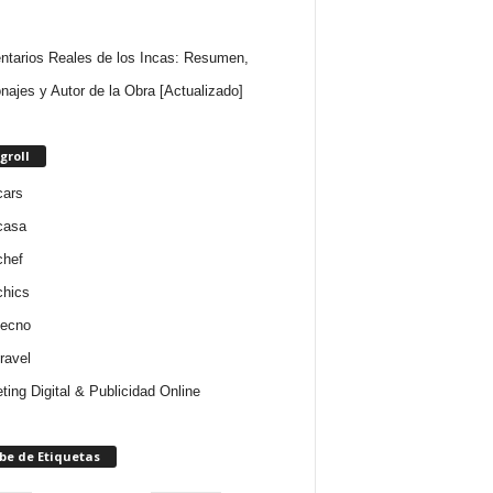
tarios Reales de los Incas: Resumen,
najes y Autor de la Obra [Actualizado]
groll
cars
casa
chef
chics
tecno
ravel
ting Digital & Publicidad Online
be de Etiquetas