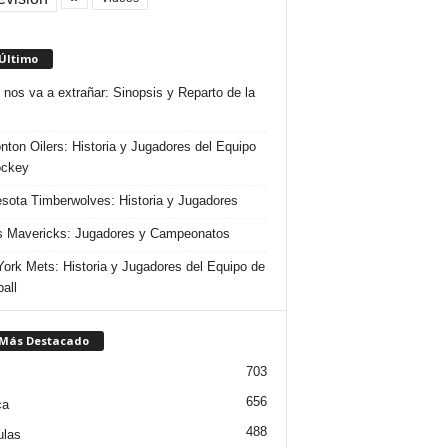
 Último
 nos va a extrañar: Sinopsis y Reparto de la
ton Oilers: Historia y Jugadores del Equipo
ockey
sota Timberwolves: Historia y Jugadores
s Mavericks: Jugadores y Campeonatos
ork Mets: Historia y Jugadores del Equipo de
all
 Más Destacado
703
656
ca
488
ulas