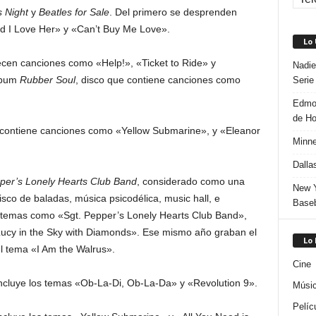
 Night
y
Beatles for Sale
. Del primero se desprenden
nd I Love Her» y «Can’t Buy Me Love».
Lo
cen canciones como «Help!», «Ticket to Ride» y
Nadie
lbum
Rubber Soul
, disco que contiene canciones como
Serie
Edmon
de H
l contiene canciones como «Yellow Submarine», y «Eleanor
Minne
Dalla
per’s Lonely Hearts Club Band
, considerado como una
New Y
sco de baladas, música psicodélica, music hall, e
Baseb
ye temas como «Sgt. Pepper’s Lonely Hearts Club Band»,
«Lucy in the Sky with Diamonds». Ese mismo año graban el
Lo
 el tema «I Am the Walrus».
Cine
 incluye los temas «Ob-La-Di, Ob-La-Da» y «Revolution 9».
Músi
Pelíc