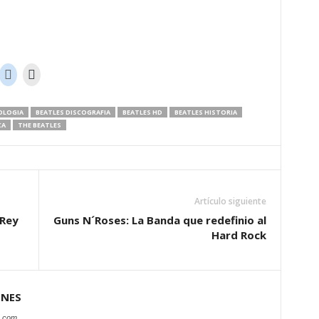
OLOGIA
BEATLES DISCOGRAFIA
BEATLES HD
BEATLES HISTORIA
CA
THE BEATLES
Artículo siguiente
 Rey
Guns N´Roses: La Banda que redefinio al
Hard Rock
ONES
s.com