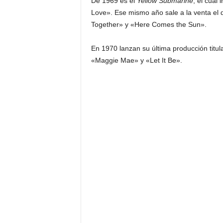
De 1969 es el
Yellow Submarine
, el cual
Love». Ese mismo año sale a la venta el 
Together» y «Here Comes the Sun».
En 1970 lanzan su última producción titu
«Maggie Mae» y «Let It Be».