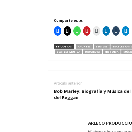
Comparte esto:
ETIQUETAS
APORTES
BEATLES
BEATLES ANT
BEATLES MUSICA
BIOGRAFIA
HISTORIA
MÚSI
Artículo anterior
Bob Marley: Biografía y Música del
del Reggae
ARLECO PRODUCCI
http://www.arlecoproduccione