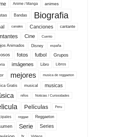
ime
animes
Anime / Manga
Biografia
stas
Bandas
al
Canciones
cantante
canales
Cine
ntantes
Cuento
ujos Animados
Disney
españa
fotos
futbol
Grupos
osos
imágenes
Libro
oria
Libros
mejores
or
musica de reggaeton
musicas
ica Gratis
musical
sica
niños
Noticias / Curiosidades
licula
Películas
Peru
Reggaeton
cipales
reggae
Serie
Series
sumen
evision
Videos
tv