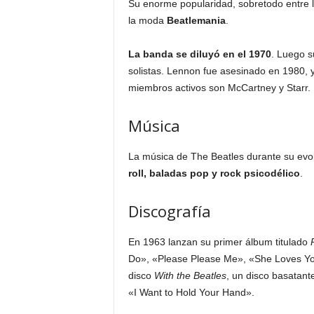
Su enorme popularidad, sobretodo entre l
la moda
Beatlemania
.
La banda se diluyó en el 1970
. Luego s
solistas. Lennon fue asesinado en 1980, y
miembros activos son McCartney y Starr.
Música
La música de The Beatles durante su evo
roll, baladas pop y rock psicodélico
.
Discografía
En 1963 lanzan su primer álbum titulado
Do», «Please Please Me», «She Loves You
disco
With the Beatles
, un disco basatan
«I Want to Hold Your Hand».