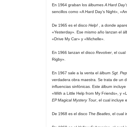
En 1964 graban los álbumes
A Hard Day’s
sencillos como «A Hard Day’s Night», «A
De 1965 es el disco
Help!
, a donde apare
«Yesterday». Ese mismo año lanzan el á
«Drive My Car» y «Michelle».
En 1966 lanzan el disco
Revolver
, el cua
Rigby».
En 1967 sale a la venta el álbum
Sgt. Pep
verdadera obra maestra. Se trata de un di
influencias sinfónicas. Este álbum inclu
«With a Little Help from My Friends», y 
EP Magical Mystery Tour
, el cual incluye
De 1968 es el disco
The Beatles
, el cual