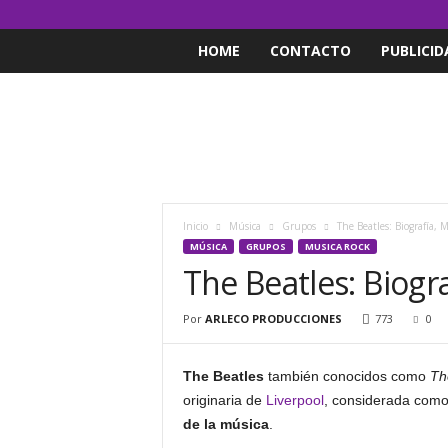
HOME
CONTACTO
PUBLICID
Inicio
Música
Grupos
The Beatles: Biografía, M
MÚSICA
GRUPOS
MUSICA ROCK
The Beatles: Biogra
Por
ARLECO PRODUCCIONES
773
0
The Beatles
también conocidos como
Th
originaria de
Liverpool
, considerada com
de la música
.