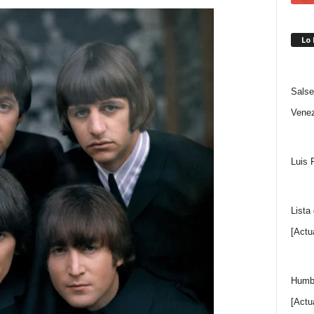
Lo
Salse
Venez
Luis 
Lista
[Actu
Humbe
[Actu