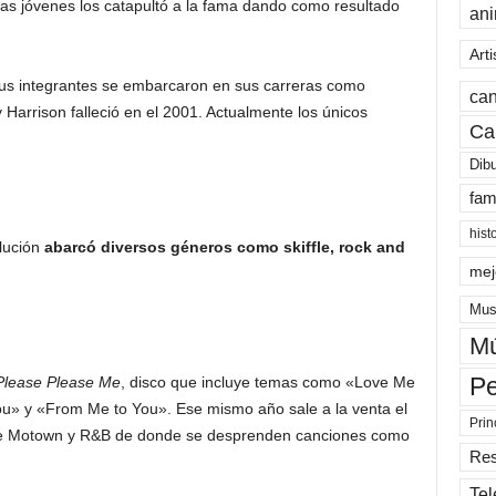
as jóvenes los catapultó a la fama dando como resultado
an
Arti
us integrantes se embarcaron en sus carreras como
can
 Harrison falleció en el 2001. Actualmente los únicos
Ca
Dib
fam
hist
lución
abarcó diversos géneros como skiffle, rock and
mej
Mus
Mú
Pe
Please Please Me
, disco que incluye temas como «Love Me
» y «From Me to You». Ese mismo año sale a la venta el
Prin
te Motown y R&B de donde se desprenden canciones como
Re
Tel