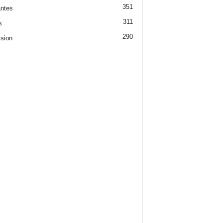
351
ntes
311
s
290
ision