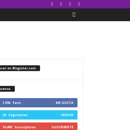
car en Blogistar.com
guenos
1,396
Fans
ME GUSTA
24
Seguidores
SEGUIR
10,400
Suscriptores
SUSCRIBIRTE