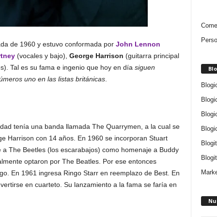
Comen
Perso
cada de 1960 y estuvo conformada por
John Lennon
tney
(vocales y bajo),
George Harrison
(guitarra principal
es). Tal es su fama e ingenio que hoy en día
siguen
Blo
eros uno en las listas británicas
.
Blogi
Blogi
Blogi
dad tenía una banda llamada The Quarrymen, a la cual se
Blogi
e Harrison con 14 años. En 1960 se incorporan Stuart
Blogi
re a The Beetles (los escarabajos) como homenaje a Buddy
Blogit
finalmente optaron por The Beatles. Por ese entonces
Marke
go. En 1961 ingresa Ringo Starr en reemplazo de Best. En
onvertirse en cuarteto. Su lanzamiento a la fama se faría en
Nu