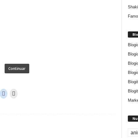
Shaki
Famo
Blo
Blogi
Blogi
Blogi
Continuar
Blogi
Blogi
Blogit
Marke
Nu
an