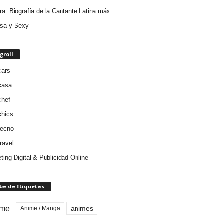
ra: Biografía de la Cantante Latina más
sa y Sexy
groll
cars
casa
chef
chics
tecno
ravel
ting Digital & Publicidad Online
be de Etiquetas
ime
animes
Anime / Manga