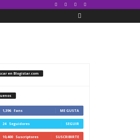
car en Blogistar.com
guenos
1,396
Fans
ME GUSTA
24
Seguidores
SEGUIR
10,400
Suscriptores
SUSCRIBIRTE