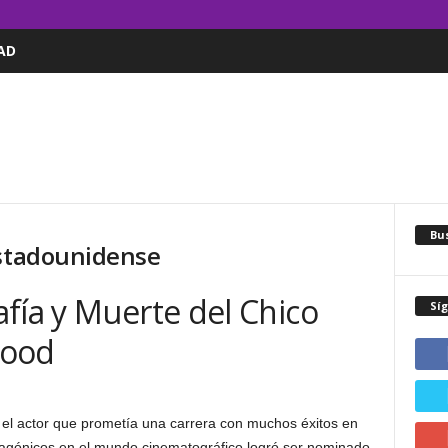
AD
Bus
Estadounidense
fía y Muerte del Chico
Sí
wood
el actor que prometía una carrera con muchos éxitos en
otagónicos en el mundo cinematográfico logró ser nominado