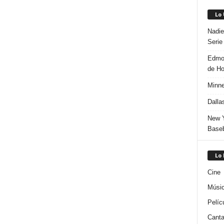
Lo
Nadie
Serie
Edmon
de H
Minne
Dalla
New Y
Baseb
Lo
Cine
Músi
Pelíc
Canta