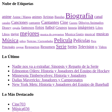
Nube de Etiquetas
Biografia
canal
anime
animes
Artistas
Bandas
Anime / Manga
Cantantes
Cine
Canciones
cantante
Dibujos Animados
canales
Cuento
fotos
imágenes
futbol
Grupos
famosos
Disney
Libro
historia
españa
mejores
musicas
mejor
Musica Gratis
musical
Libros
musica de reggaeton
Pelicula
Música
Películas
Peru
niños
Noticias / Curiosidades
Serie
Series
Television
Resumen
Principales
Reggaeton
Videos
reggae
tv
Lo Último
Nadie nos va a extrañar: Sinopsis y Reparto de la Serie
Edmonton Oilers: Historia y Jugadores del Equipo de Hockey
Minnesota Timberwolves: Historia y Jugadores
Dallas Mavericks: Jugadores y Campeonatos
New York Mets: Historia y Jugadores del Equipo de Baseball
Lo Más Destacado
Cine
703
Música
656