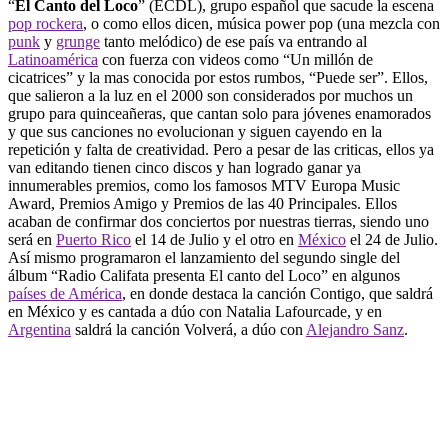
“
El Canto del Loco
” (ECDL), grupo español que sacude la escena
pop rockera
, o como ellos dicen, música power pop (una mezcla con
punk
y
grunge
tanto melódico) de ese país va entrando al
Latinoamérica
con fuerza con videos como “Un millón de
cicatrices” y la mas conocida por estos rumbos, “Puede ser”. Ellos,
que salieron a la luz en el 2000 son considerados por muchos un
grupo para quinceañeras, que cantan solo para jóvenes enamorados
y que sus canciones no evolucionan y siguen cayendo en la
repetición y falta de creatividad. Pero a pesar de las criticas, ellos ya
van editando tienen cinco discos y han logrado ganar ya
innumerables premios, como los famosos MTV Europa Music
Award, Premios Amigo y Premios de las 40 Principales. Ellos
acaban de confirmar dos conciertos por nuestras tierras, siendo uno
será en
Puerto Rico
el 14 de Julio y el otro en
México
el 24 de Julio.
Así mismo programaron el lanzamiento del segundo single del
álbum “Radio Califata presenta El canto del Loco” en algunos
países de América
, en donde destaca la canción Contigo, que saldrá
en México y es cantada a dúo con Natalia Lafourcade, y en
Argentina
saldrá la canción Volverá, a dúo con
Alejandro Sanz
.