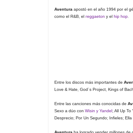
Aventura
apostó en el año 1994 por el g
como el R&B, el
reggaeton
y el
hip hop
.
Entre los discos más importantes de
Aven
Love & Hate, God´s Project, Kings of Bac
Entre las canciones más conocidas de
Av
Sexo a dúo con
Wisin y Yandel
; All Up To
Desprecio; Por Un Segundo; Infieles; Ella
Aventura
ha logrado vender millones de 