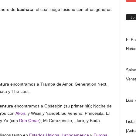
énero de
bachata
, el cual luego fusionó con otros géneros
Lo
El Pa
Horac
Salse
Venez
tura
encontramos a Trampa de Amor, Generation Next,
hata y The Last.
Luis 
entura
encontramos a Obsesión (su primer hit); Noche de
 You con
Akon
, y Wisin y Yandel; Su Veneno, Princesita; El
 y Yo (con
Don Omar
); Mi Corazoncito, Lloro, y Boda.
Lista
[Actu
discos tanto en
Estados Unidos
,
Latinoamérica
y
Europa
,