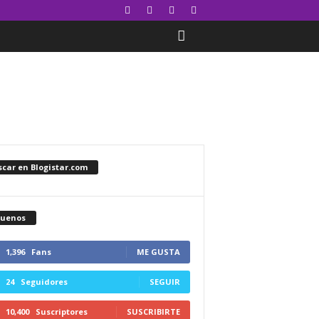
car en Blogistar.com
guenos
1,396
Fans
ME GUSTA
24
Seguidores
SEGUIR
10,400
Suscriptores
SUSCRIBIRTE