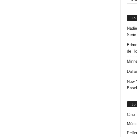
Lo
Nadie
Serie
Edmon
de H
Minne
Dalla
New Y
Baseb
Lo
Cine
Músi
Pelíc