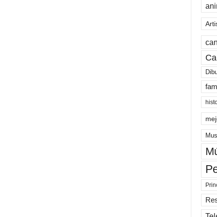
an
Arti
can
Ca
Dib
fam
hist
mej
Mus
Mú
Pe
Prin
Re
Tel