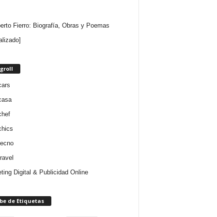
rto Fierro: Biografía, Obras y Poemas
alizado]
groll
cars
casa
chef
chics
tecno
ravel
ting Digital & Publicidad Online
be de Etiquetas