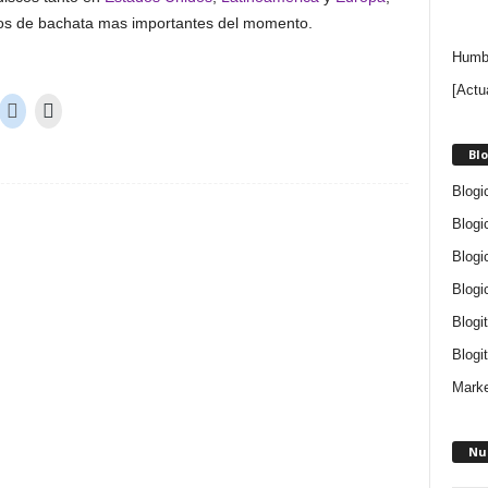
pos de bachata mas importantes del momento.
Humbe
[Actu
Blo
Blogi
Blogi
Blogi
Blogi
Blogi
Blogit
Marke
Nu