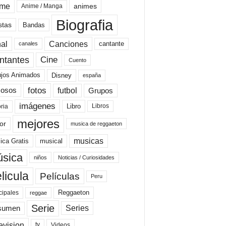
ime
animes
Anime / Manga
Biografia
stas
Bandas
al
Canciones
cantante
canales
Cine
ntantes
Cuento
ujos Animados
Disney
españa
fotos
futbol
Grupos
osos
imágenes
Libro
oria
Libros
mejores
or
musica de reggaeton
musicas
ica Gratis
musical
sica
niños
Noticias / Curiosidades
licula
Películas
Peru
Reggaeton
cipales
reggae
Serie
Series
sumen
evision
Videos
tv