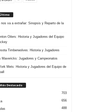
 Último
 nos va a extrañar: Sinopsis y Reparto de la
ton Oilers: Historia y Jugadores del Equipo
ockey
sota Timberwolves: Historia y Jugadores
s Mavericks: Jugadores y Campeonatos
ork Mets: Historia y Jugadores del Equipo de
all
 Más Destacado
703
656
ca
488
ulas