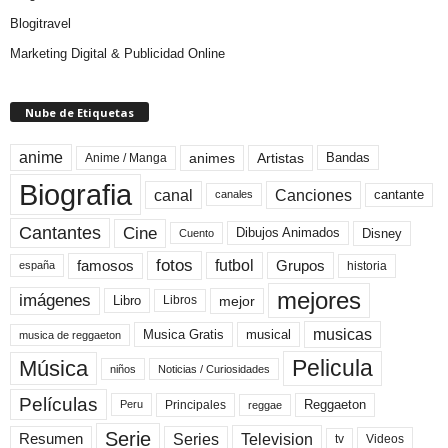
Blogitravel
Marketing Digital & Publicidad Online
Nube de Etiquetas
anime
animes
Artistas
Bandas
Anime / Manga
Biografia
canal
Canciones
cantante
canales
Cine
Cantantes
Dibujos Animados
Disney
Cuento
fotos
futbol
Grupos
famosos
historia
españa
mejores
imágenes
mejor
Libro
Libros
musicas
Musica Gratis
musical
musica de reggaeton
Pelicula
Música
niños
Noticias / Curiosidades
Películas
Reggaeton
Principales
Peru
reggae
Serie
Television
Series
Resumen
Videos
tv