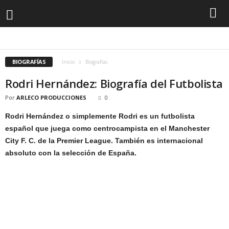
ANIME / MANGA
ARTE
BIOGRAFÍAS
CINE
COMIC
CURIOSIDADES
DEPORTES
GENERAL
LITERATURA
MÚSICA
NOTICIAS / CURIOSIDADES
OBRAS
PUBLICIDAD
REALEZA
TELEVISION
VIDEOJUEGOS
WWE
BIOGRAFÍAS
Inicio
Biografías
Rodri Hernández: Biografía del Futbolista
Por
ARLECO PRODUCCIONES
0
Rodri Hernández o simplemente Rodri es un futbolista
español que juega como centrocampista en el Manchester
City F. C. de la Premier League. También es internacional
absoluto con la selección de España.