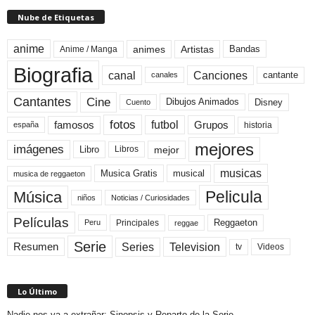
Nube de Etiquetas
anime
animes
Artistas
Bandas
Anime / Manga
Biografia
canal
Canciones
cantante
canales
Cine
Cantantes
Dibujos Animados
Disney
Cuento
fotos
futbol
Grupos
famosos
historia
españa
mejores
imágenes
mejor
Libro
Libros
musicas
Musica Gratis
musical
musica de reggaeton
Pelicula
Música
niños
Noticias / Curiosidades
Películas
Reggaeton
Principales
Peru
reggae
Serie
Television
Series
Resumen
Videos
tv
Lo Último
Nadie nos va a extrañar: Sinopsis y Reparto de la Serie