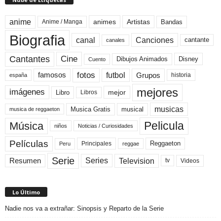
anime
animes
Artistas
Bandas
Anime / Manga
Biografia
canal
Canciones
cantante
canales
Cine
Cantantes
Dibujos Animados
Disney
Cuento
fotos
futbol
Grupos
famosos
historia
españa
mejores
imágenes
mejor
Libro
Libros
musicas
Musica Gratis
musical
musica de reggaeton
Pelicula
Música
niños
Noticias / Curiosidades
Películas
Reggaeton
Principales
Peru
reggae
Serie
Television
Series
Resumen
Videos
tv
Lo Último
Nadie nos va a extrañar: Sinopsis y Reparto de la Serie