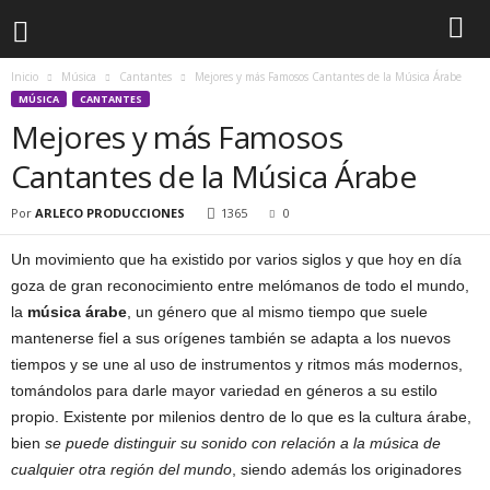
Inicio
Música
Cantantes
Mejores y más Famosos Cantantes de la Música Árabe
MÚSICA
CANTANTES
Mejores y más Famosos
Cantantes de la Música Árabe
Por
ARLECO PRODUCCIONES
1365
0
Un movimiento que ha existido por varios siglos y que hoy en día
goza de gran reconocimiento entre melómanos de todo el mundo,
la
música árabe
, un género que al mismo tiempo que suele
mantenerse fiel a sus orígenes también se adapta a los nuevos
tiempos y se une al uso de instrumentos y ritmos más modernos,
tomándolos para darle mayor variedad en géneros a su estilo
propio. Existente por milenios dentro de lo que es la cultura árabe,
bien
se puede distinguir su sonido con relación a la música de
cualquier otra región del mundo
, siendo además los originadores