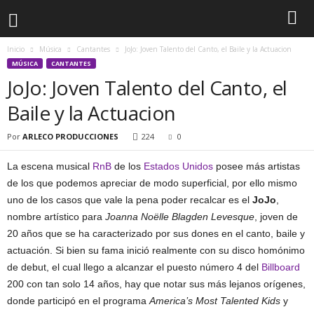
Inicio
Música
Cantantes
JoJo: Joven Talento del Canto, el Baile y la Actuacion
MÚSICA
CANTANTES
JoJo: Joven Talento del Canto, el
Baile y la Actuacion
Por
ARLECO PRODUCCIONES
224
0
La escena musical
RnB
de los
Estados Unidos
posee más artistas
de los que podemos apreciar de modo superficial, por ello mismo
uno de los casos que vale la pena poder recalcar es el
JoJo
,
nombre artístico para
Joanna Noëlle Blagden Levesque
, joven de
20 años que se ha caracterizado por sus dones en el canto, baile y
actuación. Si bien su fama inició realmente con su disco homónimo
de debut, el cual llego a alcanzar el puesto número 4 del
Billboard
200 con tan solo 14 años, hay que notar sus más lejanos orígenes,
donde participó en el programa
America’s Most Talented Kids
y