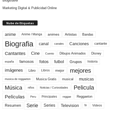
Blogitravel
Marketing Digital & Publicidad Online
Nube de Etiquetas
anime
animes
Artistas
Bandas
Anime / Manga
Biografia
canal
Canciones
cantante
canales
Cine
Cantantes
Dibujos Animados
Disney
Cuento
fotos
futbol
Grupos
famosos
historia
españa
mejores
imágenes
mejor
Libro
Libros
musicas
Musica Gratis
musical
musica de reggaeton
Pelicula
Música
niños
Noticias / Curiosidades
Películas
Reggaeton
Principales
Peru
reggae
Serie
Television
Series
Resumen
Videos
tv