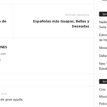
Lo
Artículo siguiente
a de
Españolas más Guapas, Bellas y
Nadie
Deseadas
Serie
Edmon
de H
ONES
Minne
s.com
Dalla
S
New Y
Baseb
Lo
Cine
 19:03
Músi
o de gran ayuda.
Pelíc