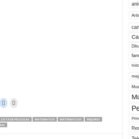
an
Arti
can
Ca
Dib
fam
hist
mej
Mus
Mú
Pe
Prin
LISTA DE PELICULAS
MATEMATICA
MATEMATICAS
MEJORES
MAS
Re
Tel