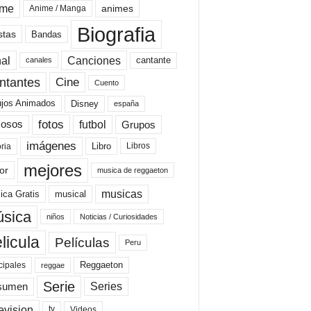
ime
animes
Anime / Manga
Biografia
stas
Bandas
al
Canciones
cantante
canales
Cine
ntantes
Cuento
ujos Animados
Disney
españa
fotos
futbol
Grupos
osos
imágenes
Libro
oria
Libros
mejores
or
musica de reggaeton
musicas
ica Gratis
musical
sica
niños
Noticias / Curiosidades
licula
Películas
Peru
Reggaeton
cipales
reggae
Serie
Series
sumen
evision
Videos
tv