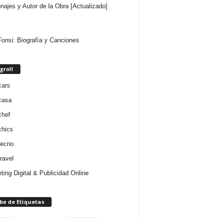
najes y Autor de la Obra [Actualizado]
Fonsi: Biografía y Canciones
groll
cars
casa
chef
chics
tecno
ravel
ting Digital & Publicidad Online
be de Etiquetas