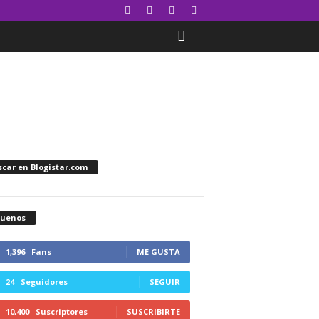
car en Blogistar.com
guenos
1,396
Fans
ME GUSTA
24
Seguidores
SEGUIR
10,400
Suscriptores
SUSCRIBIRTE