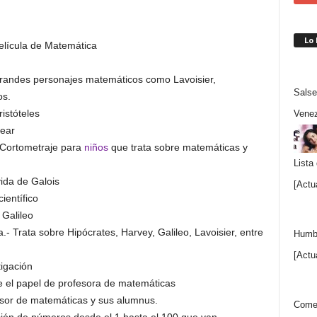
Lo
 grandes personajes matemáticos como Lavoisier,
Salse
os.
ristóteles
Venez
lear
 Cortometraje para
niños
que trata sobre matemáticas y
Lista
vida de Galois
[Actu
ientífico
 Galileo
.- Trata sobre Hipócrates, Harvey, Galileo, Lavoisier, entre
Humbe
[Actu
tigación
ce el papel de profesora de matemáticas
fesor de matemáticas y sus alumnus.
Comen