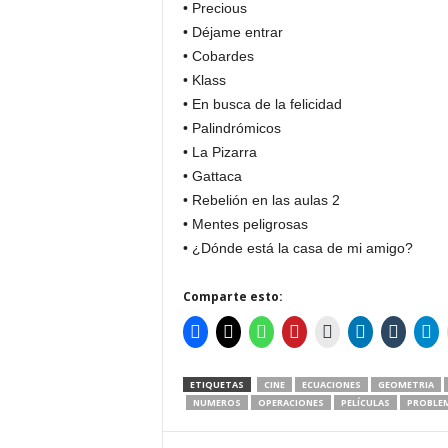
• Precious
• Déjame entrar
• Cobardes
• Klass
• En busca de la felicidad
• Palindrómicos
• La Pizarra
• Gattaca
• Rebelión en las aulas 2
• Mentes peligrosas
• ¿Dónde está la casa de mi amigo?
Comparte esto:
ETIQUETAS
CINE
ECUACIONES
GEOMETRIA
NUMEROS
OPERACIONES
PELÍCULAS
PROBLE