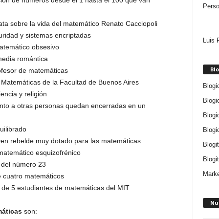
ión de números desde el 1 hasta el 100 que van
Perso
ata sobre la vida del matemático Renato Cacciopoli
uridad y sistemas encriptadas
Luis 
atemático obsesivo
omedia romántica
Blo
rofesor de matemáticas
e Matemáticas de la Facultad de Buenos Aires
Blogi
encia y religión
Blogi
unto a otras personas quedan encerradas en un
Blogi
uilibrado
Blogi
joven rebelde muy dotado para las matemáticas
Blogi
 matemático esquizofrénico
Blogit
a del número 23
Marke
re cuatro matemáticos
ia de 5 estudiantes de matemáticas del MIT
Nu
áticas
son: