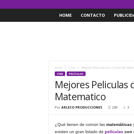
HOME
CONTACTO
PUBLICID
Inicio
Cine
Mejores Peliculas con Contenido Mate
CINE
PELÍCULAS
Mejores Peliculas
Matematico
Por
ARLECO PRODUCCIONES
269
3
¿Qué tienen de común las
matemáticas
y
existen un gran listado de
películas
con 