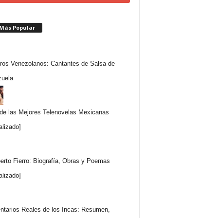
 Más Popular
ros Venezolanos: Cantantes de Salsa de
uela
 de las Mejores Telenovelas Mexicanas
alizado]
rto Fierro: Biografía, Obras y Poemas
alizado]
tarios Reales de los Incas: Resumen,