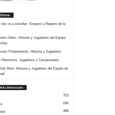
 Último
 nos va a extrañar: Sinopsis y Reparto de la
ton Oilers: Historia y Jugadores del Equipo
ockey
sota Timberwolves: Historia y Jugadores
s Mavericks: Jugadores y Campeonatos
ork Mets: Historia y Jugadores del Equipo de
all
 Más Destacado
703
656
ca
488
ulas