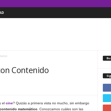
AD
matico
Bus
 con Contenido
Sí
 el
cine
? Quizás a primera vista no mucho, sin embargo
contenido matemático
. Conozcamos cuáles son las