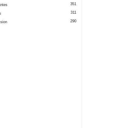
351
ntes
311
s
290
ision