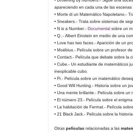
• Drowning by numbers.- Sigue una suces
apareciendo en cada una de las escenas
• Morte di un Matemático Napoletano.- Tr
• Sneakers.- Trata sobre sistemas de seg
• N is a Number.-
Documental
sobre un m
• Q..- Albert Einstein en medio de una c
• Love has two faces.- Aparición de un p
• Moëbius.- Película sobre un profesor d
• Contact.- Película que debate sobre la ci
• Cube.- Un estudiante de matemáticos j
inexplicable cubo.
• Pi.- Película sobre un matemático deseq
• Good Will Hunting.- Historia sobre un 
• Una mente brillante.- Película sobre un
• El número 23.- Película sobre el enigm
• La habitación de Fermat.- Película sob
• 21 Black Jack.- Película sobre la histor
Otras
películas
relacionadas a las
matem