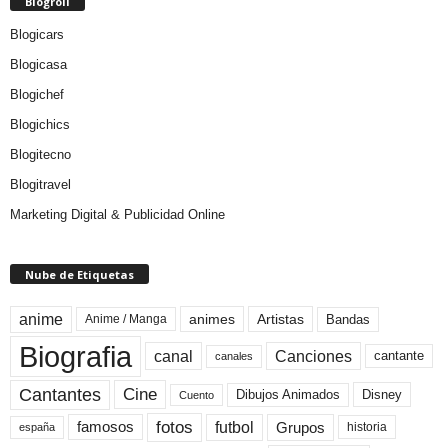
Blogroll
Blogicars
Blogicasa
Blogichef
Blogichics
Blogitecno
Blogitravel
Marketing Digital & Publicidad Online
Nube de Etiquetas
anime
animes
Artistas
Bandas
Anime / Manga
Biografia
canal
Canciones
cantante
canales
Cine
Cantantes
Dibujos Animados
Disney
Cuento
fotos
futbol
Grupos
famosos
historia
españa