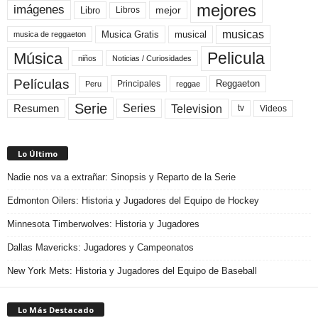
mejores
imágenes
mejor
Libro
Libros
musicas
Musica Gratis
musical
musica de reggaeton
Pelicula
Música
niños
Noticias / Curiosidades
Películas
Reggaeton
Principales
Peru
reggae
Serie
Television
Series
Resumen
Videos
tv
Lo Último
Nadie nos va a extrañar: Sinopsis y Reparto de la Serie
Edmonton Oilers: Historia y Jugadores del Equipo de Hockey
Minnesota Timberwolves: Historia y Jugadores
Dallas Mavericks: Jugadores y Campeonatos
New York Mets: Historia y Jugadores del Equipo de Baseball
Lo Más Destacado