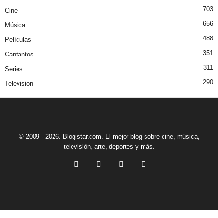
703
Cine
656
Música
488
Películas
351
Cantantes
311
Series
290
Television
© 2009 - 2026. Blogistar.com. El mejor blog sobre cine, música,
televisión, arte, deportes y más.