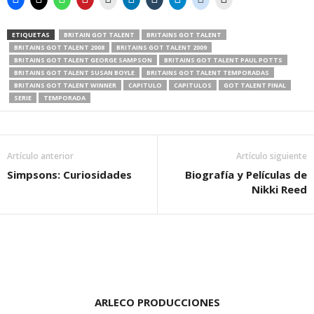
ETIQUETAS
BRITAIN GOT TALENT
BRITAINS GOT TALENT
BRITAINS GOT TALENT 2008
BRITAINS GOT TALENT 2009
BRITAINS GOT TALENT GEORGE SAMPSON
BRITAINS GOT TALENT PAUL POTTS
BRITAINS GOT TALENT SUSAN BOYLE
BRITAINS GOT TALENT TEMPORADAS
BRITAINS GOT TALENT WINNER
CAPITULO
CAPITULOS
GOT TALENT FINAL
SERIE
TEMPORADA
Artículo anterior
Artículo siguiente
Simpsons: Curiosidades
Biografía y Películas de
Nikki Reed
ARLECO PRODUCCIONES