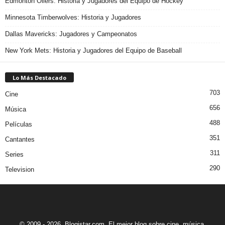
Edmonton Oilers: Historia y Jugadores del Equipo de Hockey
Minnesota Timberwolves: Historia y Jugadores
Dallas Mavericks: Jugadores y Campeonatos
New York Mets: Historia y Jugadores del Equipo de Baseball
Lo Más Destacado
703
Cine
656
Música
488
Películas
351
Cantantes
311
Series
290
Television
© 2009 - 2026. Blogistar.com. El mejor blog sobre cine, música,