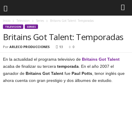
Inicio
Television
Series
Britains Got Talent: Temporadas
TELEVISION
SERIES
Britains Got Talent: Temporadas
Por
ARLECO PRODUCCIONES
93
0
En la actualidad el programa televisivo de
Britains Got Talent
acaba de finalizar su tercera
temporada
. En el año 2007 el
ganador de
Britains Got Talent
fue
Paul Potts
, tenor inglés que
ahora cuenta con gran prestigio y dos álbumes de estudio.