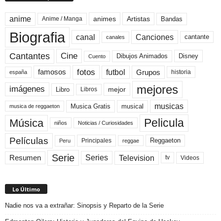
anime
animes
Artistas
Bandas
Anime / Manga
Biografia
canal
Canciones
cantante
canales
Cine
Cantantes
Dibujos Animados
Disney
Cuento
fotos
futbol
Grupos
famosos
historia
españa
mejores
imágenes
mejor
Libro
Libros
musicas
Musica Gratis
musical
musica de reggaeton
Pelicula
Música
niños
Noticias / Curiosidades
Películas
Reggaeton
Principales
Peru
reggae
Serie
Television
Series
Resumen
Videos
tv
Lo Último
Nadie nos va a extrañar: Sinopsis y Reparto de la Serie