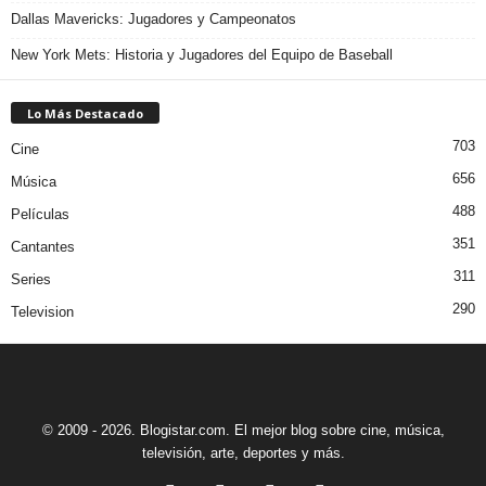
Dallas Mavericks: Jugadores y Campeonatos
New York Mets: Historia y Jugadores del Equipo de Baseball
Lo Más Destacado
703
Cine
656
Música
488
Películas
351
Cantantes
311
Series
290
Television
© 2009 - 2026. Blogistar.com. El mejor blog sobre cine, música,
televisión, arte, deportes y más.