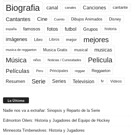
Biografia
canal
Canciones
cantante
canales
Cine
Cantantes
Dibujos Animados
Disney
Cuento
fotos
futbol
Grupos
famosos
historia
españa
mejores
imágenes
mejor
Libro
Libros
musicas
Musica Gratis
musical
musica de reggaeton
Pelicula
Música
niños
Noticias / Curiosidades
Películas
Reggaeton
Principales
Peru
reggae
Serie
Television
Series
Resumen
Videos
tv
Lo Último
Nadie nos va a extrañar: Sinopsis y Reparto de la Serie
Edmonton Oilers: Historia y Jugadores del Equipo de Hockey
Minnesota Timberwolves: Historia y Jugadores