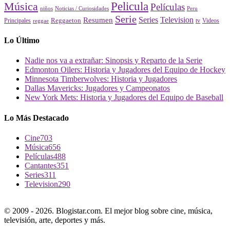
Pelicula
Música
Películas
Peru
niños
Noticias / Curiosidades
Serie
Series
Television
Resumen
Principales
Reggaeton
Videos
reggae
tv
Lo Último
Nadie nos va a extrañar: Sinopsis y Reparto de la Serie
Edmonton Oilers: Historia y Jugadores del Equipo de Hockey
Minnesota Timberwolves: Historia y Jugadores
Dallas Mavericks: Jugadores y Campeonatos
New York Mets: Historia y Jugadores del Equipo de Baseball
Lo Más Destacado
Cine
703
Música
656
Películas
488
Cantantes
351
Series
311
Television
290
© 2009 - 2026. Blogistar.com. El mejor blog sobre cine, música,
televisión, arte, deportes y más.