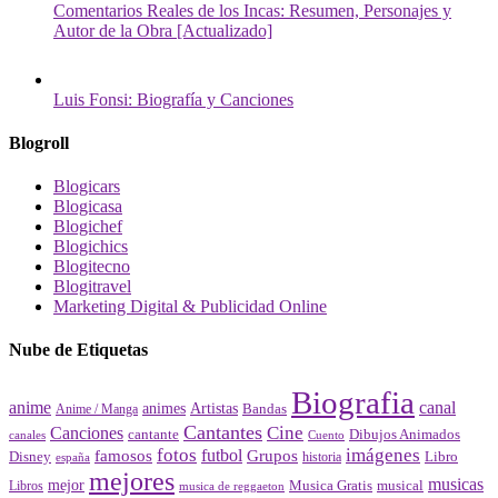
Comentarios Reales de los Incas: Resumen, Personajes y
Autor de la Obra [Actualizado]
Luis Fonsi: Biografía y Canciones
Blogroll
Blogicars
Blogicasa
Blogichef
Blogichics
Blogitecno
Blogitravel
Marketing Digital & Publicidad Online
Nube de Etiquetas
Biografia
canal
anime
animes
Artistas
Bandas
Anime / Manga
Cantantes
Cine
Canciones
cantante
Dibujos Animados
canales
Cuento
fotos
imágenes
futbol
Grupos
famosos
Disney
Libro
historia
españa
mejores
musicas
mejor
Musica Gratis
musical
Libros
musica de reggaeton