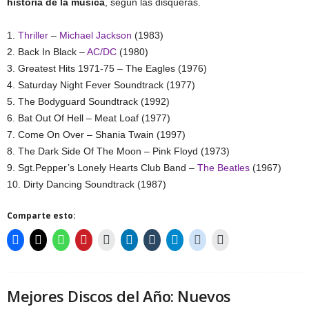
historia de la música
, según las disqueras.
1.
Thriller
–
Michael Jackson
(1983)
2. Back In Black –
AC/DC
(1980)
3. Greatest Hits 1971-75 – The Eagles (1976)
4. Saturday Night Fever Soundtrack (1977)
5. The Bodyguard Soundtrack (1992)
6. Bat Out Of Hell – Meat Loaf (1977)
7. Come On Over – Shania Twain (1997)
8. The Dark Side Of The Moon – Pink Floyd (1973)
9. Sgt.Pepper’s Lonely Hearts Club Band –
The Beatles
(1967)
10. Dirty Dancing Soundtrack (1987)
Comparte esto:
Mejores Discos del Año: Nuevos