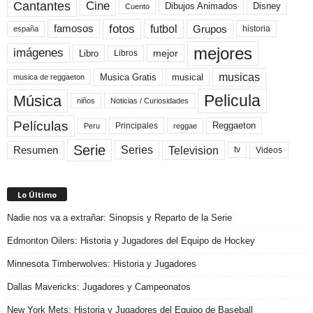
Cine
Cantantes
Dibujos Animados
Disney
Cuento
fotos
futbol
Grupos
famosos
historia
españa
mejores
imágenes
mejor
Libro
Libros
musicas
Musica Gratis
musical
musica de reggaeton
Pelicula
Música
niños
Noticias / Curiosidades
Películas
Reggaeton
Principales
Peru
reggae
Serie
Television
Series
Resumen
Videos
tv
Lo Último
Nadie nos va a extrañar: Sinopsis y Reparto de la Serie
Edmonton Oilers: Historia y Jugadores del Equipo de Hockey
Minnesota Timberwolves: Historia y Jugadores
Dallas Mavericks: Jugadores y Campeonatos
New York Mets: Historia y Jugadores del Equipo de Baseball