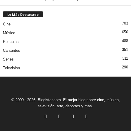
Lo Más Destacado
703
Cine
656
Música
488
Películas
351
Cantantes
311
Series
290
Television
© 2009 - 2026. Blogistar.com. El mejor blog sobre cine, música,
televisión, arte, deportes y más.