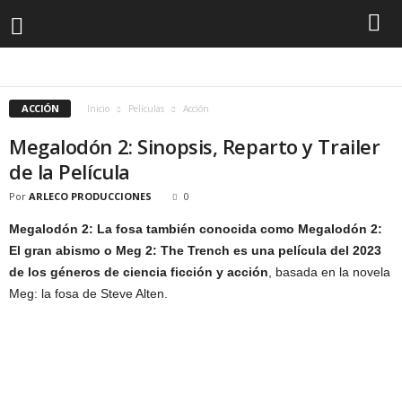
ACCIÓN
ANIMACION
CIENCIA FICCION
COMEDIA
DISNEY
DRAMA
INFANTILES
MARVEL
MUSICALES
ROMANCE
SUPERHÉROES
TERROR
THRILLER
ACCIÓN
Inicio
Películas
Acción
Megalodón 2: Sinopsis, Reparto y Trailer
de la Película
Por
ARLECO PRODUCCIONES
0
Megalodón 2: La fosa también conocida como Megalodón 2:
El gran abismo o Meg 2: The Trench es una película del 2023
de los géneros de ciencia ficción y acción
, basada en la novela
Meg: la fosa de Steve Alten.