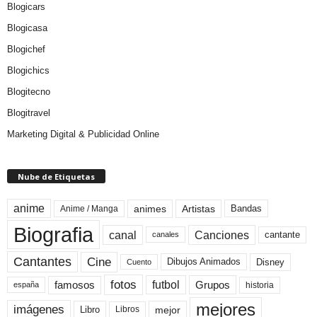
Blogicars
Blogicasa
Blogichef
Blogichics
Blogitecno
Blogitravel
Marketing Digital & Publicidad Online
Nube de Etiquetas
anime
animes
Artistas
Bandas
Anime / Manga
Biografia
canal
Canciones
cantante
canales
Cine
Cantantes
Dibujos Animados
Disney
Cuento
fotos
futbol
Grupos
famosos
historia
españa
mejores
imágenes
mejor
Libro
Libros