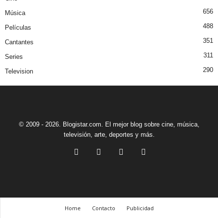
656
Música
488
Películas
351
Cantantes
311
Series
290
Television
© 2009 - 2026. Blogistar.com. El mejor blog sobre cine, música,
televisión, arte, deportes y más.
Home
Contacto
Publicidad