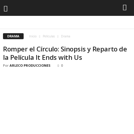
ACCIÓN
ANIMACION
CIENCIA FICCION
COMEDIA
DISNEY
DRAMA
INFANTILES
MARVEL
MUSICALES
ROMANCE
SUPERHÉROES
TERROR
THRILLER
DRAMA
Inicio
Películas
Drama
Romper el Círculo: Sinopsis y Reparto de
la Película It Ends with Us
Por
ARLECO PRODUCCIONES
0