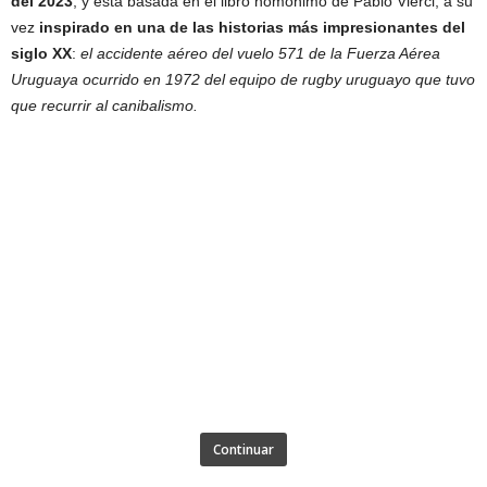
del 2023
, y está basada en el libro homónimo de Pablo Vierci, a su
vez
inspirado en una de las historias más impresionantes del
siglo XX
:
el accidente aéreo del vuelo 571 de la Fuerza Aérea
Uruguaya ocurrido en 1972 del equipo de rugby uruguayo que tuvo
que recurrir al canibalismo.
Continuar