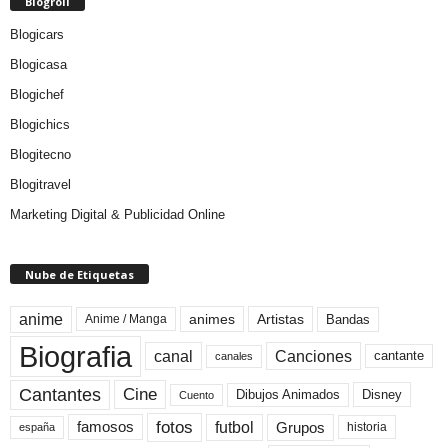
Blogroll
Blogicars
Blogicasa
Blogichef
Blogichics
Blogitecno
Blogitravel
Marketing Digital & Publicidad Online
Nube de Etiquetas
anime
animes
Artistas
Bandas
Anime / Manga
Biografia
canal
Canciones
cantante
canales
Cine
Cantantes
Dibujos Animados
Disney
Cuento
fotos
futbol
Grupos
famosos
historia
españa