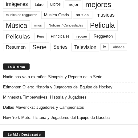
mejores
imágenes
mejor
Libro
Libros
musicas
Musica Gratis
musical
musica de reggaeton
Pelicula
Música
niños
Noticias / Curiosidades
Películas
Reggaeton
Principales
Peru
reggae
Serie
Television
Series
Resumen
Videos
tv
Lo Último
Nadie nos va a extrañar: Sinopsis y Reparto de la Serie
Edmonton Oilers: Historia y Jugadores del Equipo de Hockey
Minnesota Timberwolves: Historia y Jugadores
Dallas Mavericks: Jugadores y Campeonatos
New York Mets: Historia y Jugadores del Equipo de Baseball
Lo Más Destacado