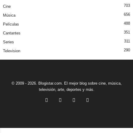
703
Cine
656
Música
488
Películas
351
Cantantes
311
Series
290
Television
© 2009 - 2026. Blogistar.com. El mejor blog sobre cine, música,
televisión, arte, deportes y más.