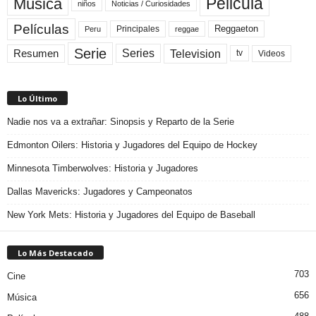
Pelicula
Música
niños
Noticias / Curiosidades
Películas
Reggaeton
Principales
Peru
reggae
Serie
Television
Series
Resumen
Videos
tv
Lo Último
Nadie nos va a extrañar: Sinopsis y Reparto de la Serie
Edmonton Oilers: Historia y Jugadores del Equipo de Hockey
Minnesota Timberwolves: Historia y Jugadores
Dallas Mavericks: Jugadores y Campeonatos
New York Mets: Historia y Jugadores del Equipo de Baseball
Lo Más Destacado
703
Cine
656
Música