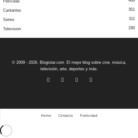
488
Películas
351
Cantantes
311
Series
290
Television
© 2009 - 2026. Blogistar.com. El mejor blog sobre cine, música,
televisión, arte, deportes y más.
Home
Contacto
Publicidad