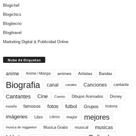
Blogichef
Blogichics
Blogitecno
Blogitravel
Marketing Digital & Publicidad Online
Nube de Etiquetas
anime
animes
Artistas
Bandas
Anime / Manga
Biografia
canal
Canciones
cantante
canales
Cine
Cantantes
Dibujos Animados
Disney
Cuento
fotos
futbol
Grupos
famosos
historia
españa
mejores
imágenes
mejor
Libro
Libros
musicas
Musica Gratis
musical
musica de reggaeton