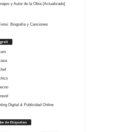
najes y Autor de la Obra [Actualizado]
Fonsi: Biografía y Canciones
groll
cars
casa
chef
chics
tecno
ravel
ting Digital & Publicidad Online
be de Etiquetas