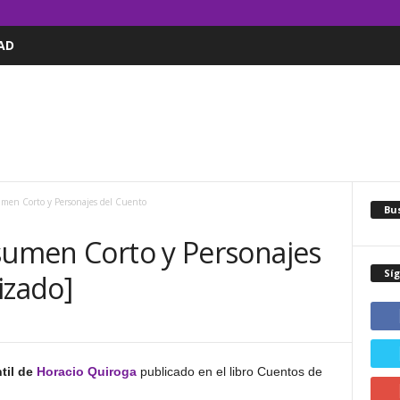
AD
umen Corto y Personajes del Cuento
Bus
esumen Corto y Personajes
Sí
izado]
til de
Horacio Quiroga
publicado en el libro Cuentos de