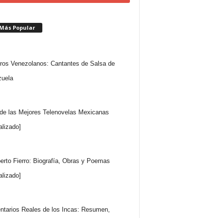
 Más Popular
ros Venezolanos: Cantantes de Salsa de
uela
 de las Mejores Telenovelas Mexicanas
alizado]
rto Fierro: Biografía, Obras y Poemas
alizado]
tarios Reales de los Incas: Resumen,