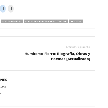
EL LORO PELADO
EL LORO PELADO HORACIO QUIROGA
RESUMEN
Artículo siguiente
,
Humberto Fierro: Biografía, Obras y
Poemas [Actualizado]
ONES
s.com
S