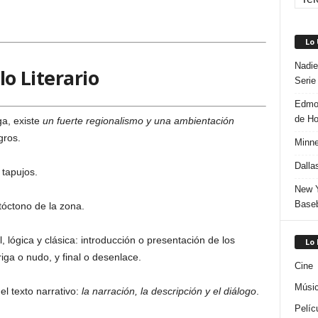
Lo
Nadie
lo Literario
Serie
Edmon
de H
a, existe
un fuerte regionalismo y una ambientación
gros.
Minne
Dalla
 tapujos.
New Y
Baseb
tóctono de la zona.
, lógica y clásica: introducción o presentación de los
Lo
riga o nudo, y final o desenlace.
Cine
Músi
l texto narrativo:
la narración, la descripción y el diálogo
.
Pelíc