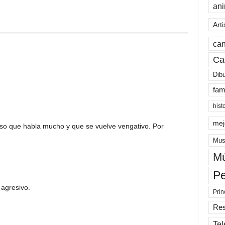
an
Arti
can
Ca
Dib
fam
hist
mej
ñoso que habla mucho y que se vuelve vengativo. Por
Mus
Mú
Pe
 agresivo.
Prin
Re
Tel