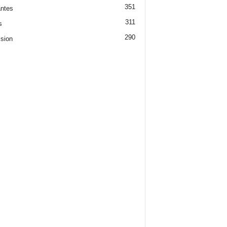
351
ntes
311
s
290
ision