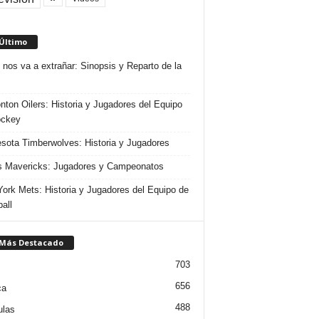
 Último
 nos va a extrañar: Sinopsis y Reparto de la
ton Oilers: Historia y Jugadores del Equipo
ockey
sota Timberwolves: Historia y Jugadores
s Mavericks: Jugadores y Campeonatos
ork Mets: Historia y Jugadores del Equipo de
all
 Más Destacado
703
656
ca
488
ulas