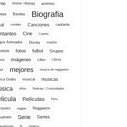
ime
animes
Anime / Manga
Biografia
stas
Bandas
al
Canciones
cantante
canales
Cine
ntantes
Cuento
ujos Animados
Disney
españa
fotos
futbol
Grupos
osos
imágenes
Libro
oria
Libros
mejores
or
musica de reggaeton
musicas
ica Gratis
musical
sica
niños
Noticias / Curiosidades
licula
Películas
Peru
Reggaeton
cipales
reggae
Serie
Series
sumen
evision
Videos
tv