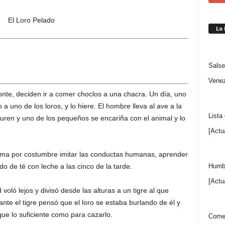
Lo
Salse
Venez
nte, deciden ir a comer choclos a una chacra. Un día, uno
 a uno de los loros, y lo hiere. El hombre lleva al ave a la
Lista
curen y uno de los pequeños se encariña con el animal y lo
[Actu
y toma por costumbre imitar las conductas humanas, aprender
Humbe
o de té con leche a las cinco de la tarde.
[Actu
 voló lejos y divisó desde las alturas a un tigre al que
nte el tigre pensó que el loro se estaba burlando de él y
ue lo suficiente como para cazarlo.
Comen