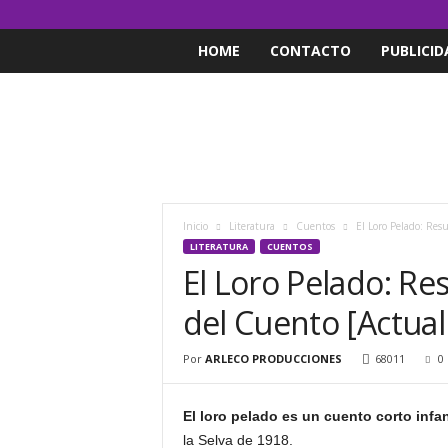
HOME
CONTACTO
PUBLICID
Inicio
Literatura
Cuentos
El Loro Pelado: Res
LITERATURA
CUENTOS
El Loro Pelado: R
del Cuento [Actual
Por
ARLECO PRODUCCIONES
68011
0
El loro pelado es un cuento corto infan
la Selva de 1918.