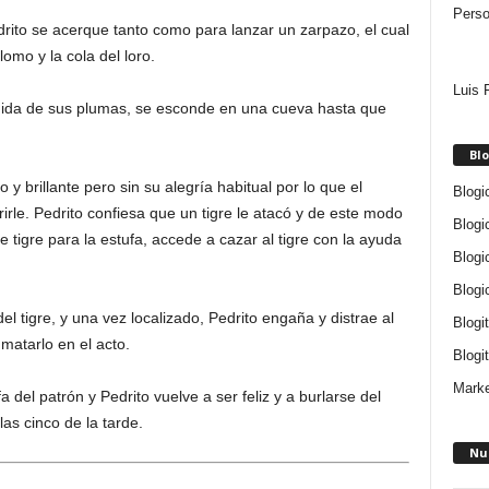
Perso
edrito se acerque tanto como para lanzar un zarpazo, el cual
omo y la cola del loro.
Luis 
rdida de sus plumas, se esconde en una cueva hasta que
Blo
 y brillante pero sin su alegría habitual por lo que el
Blogi
rle. Pedrito confiesa que un tigre le atacó y de este modo
Blogi
e tigre para la estufa, accede a cazar al tigre con la ayuda
Blogi
Blogi
tigre, y una vez localizado, Pedrito engaña y distrae al
Blogi
 matarlo en el acto.
Blogit
Marke
a del patrón y Pedrito vuelve a ser feliz y a burlarse del
las cinco de la tarde.
Nu