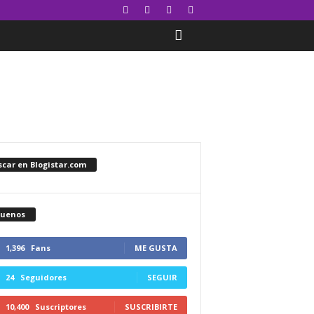
car en Blogistar.com
guenos
1,396
Fans
ME GUSTA
24
Seguidores
SEGUIR
10,400
Suscriptores
SUSCRIBIRTE