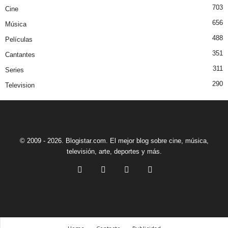
703
Cine
656
Música
488
Películas
351
Cantantes
311
Series
290
Television
© 2009 - 2026. Blogistar.com. El mejor blog sobre cine, música,
televisión, arte, deportes y más.