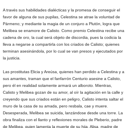
A través sus habilidades dialécticas y la promesa de conseguir el
favor de alguna de sus pupilas, Celestina se atrae la voluntad de
Pármeno; y mediante la magia de un conjuro a Plutón, logra que
Melibea se enamore de Calisto. Como premio Celestina recibe una
cadena de oro, la cual será objeto de discordia, pues la codicia la
lleva a negarse a compartirla con los criados de Calisto; quienes
terminan asesinándola, por lo cual se van presos y ejecutados por
la justicia.
Las prostitutas Elicia y Areúsa, quienes han perdido a Celestina y a
sus amantes, traman que el fanfarrón Centurio asesine a Calisto,
pero él en realidad solamente armará un alboroto. Mientras,
Calisto y Melibea gozan de su amor, al oír la agitación en la calle y
creyendo que sus criados están en peligro, Calisto intenta saltar el
muro de la casa de su amada, pero resbala, cae y muere.
Desesperada, Melibea se suicida, lanzándose desde una torre. La
obra finaliza con el llanto y reflexiones morales de Pleberio, padre
de Melibea, quien lamenta la muerte de su hija. Alisa, madre de