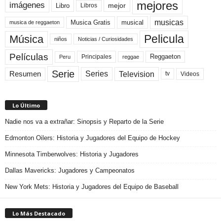
mejores
imágenes
mejor
Libro
Libros
musicas
Musica Gratis
musical
musica de reggaeton
Pelicula
Música
niños
Noticias / Curiosidades
Películas
Reggaeton
Principales
Peru
reggae
Serie
Television
Series
Resumen
Videos
tv
Lo Último
Nadie nos va a extrañar: Sinopsis y Reparto de la Serie
Edmonton Oilers: Historia y Jugadores del Equipo de Hockey
Minnesota Timberwolves: Historia y Jugadores
Dallas Mavericks: Jugadores y Campeonatos
New York Mets: Historia y Jugadores del Equipo de Baseball
Lo Más Destacado