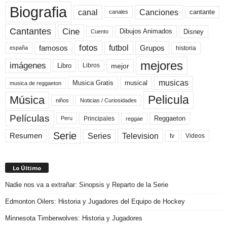
Biografia
canal
Canciones
cantante
canales
Cine
Cantantes
Dibujos Animados
Disney
Cuento
fotos
futbol
Grupos
famosos
historia
españa
mejores
imágenes
mejor
Libro
Libros
musicas
Musica Gratis
musical
musica de reggaeton
Pelicula
Música
niños
Noticias / Curiosidades
Películas
Reggaeton
Principales
Peru
reggae
Serie
Television
Series
Resumen
Videos
tv
Lo Último
Nadie nos va a extrañar: Sinopsis y Reparto de la Serie
Edmonton Oilers: Historia y Jugadores del Equipo de Hockey
Minnesota Timberwolves: Historia y Jugadores