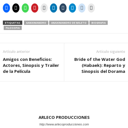
ETIQUETAS
AANXIMANDRO
ANAXIMANDRO DE MILETO
BIOGRAFIA
FILOSOFIA
Artículo anterior
Artículo siguiente
Amigos con Beneficios:
Bride of the Water God
Actores, Sinopsis y Trailer
(Habaek): Reparto y
de la Película
Sinopsis del Dorama
ARLECO PRODUCCIONES
http://www.arlecoproducciones.com