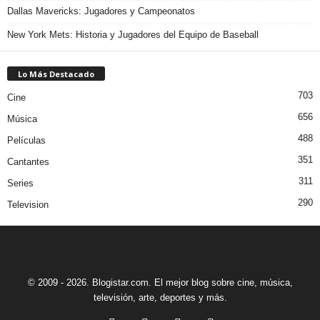
Dallas Mavericks: Jugadores y Campeonatos
New York Mets: Historia y Jugadores del Equipo de Baseball
Lo Más Destacado
703
Cine
656
Música
488
Películas
351
Cantantes
311
Series
290
Television
© 2009 - 2026. Blogistar.com. El mejor blog sobre cine, música,
televisión, arte, deportes y más.