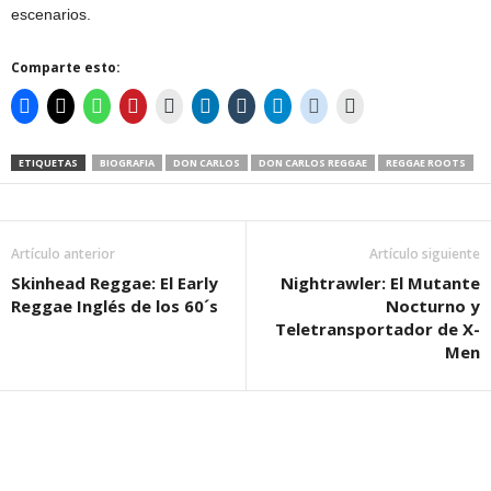
escenarios.
Comparte esto:
ETIQUETAS
BIOGRAFIA
DON CARLOS
DON CARLOS REGGAE
REGGAE ROOTS
Artículo anterior
Artículo siguiente
Skinhead Reggae: El Early
Nightrawler: El Mutante
Reggae Inglés de los 60´s
Nocturno y
Teletransportador de X-
Men