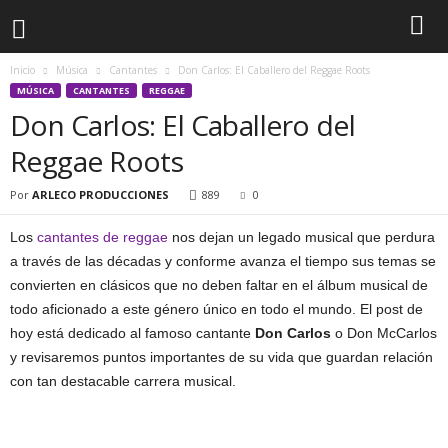
Inicio
Música
Cantantes
Don Carlos: El Caballero del Reggae Roots
MÚSICA
CANTANTES
REGGAE
Don Carlos: El Caballero del
Reggae Roots
Por
ARLECO PRODUCCIONES
889
0
Los
cantantes de reggae
nos dejan un legado musical que perdura
a través de las décadas y conforme avanza el tiempo sus temas se
convierten en clásicos que no deben faltar en el álbum musical de
todo aficionado a este género único en todo el mundo. El post de
hoy está dedicado al famoso cantante
Don Carlos
o Don McCarlos
y revisaremos puntos importantes de su vida que guardan relación
con tan destacable carrera musical.