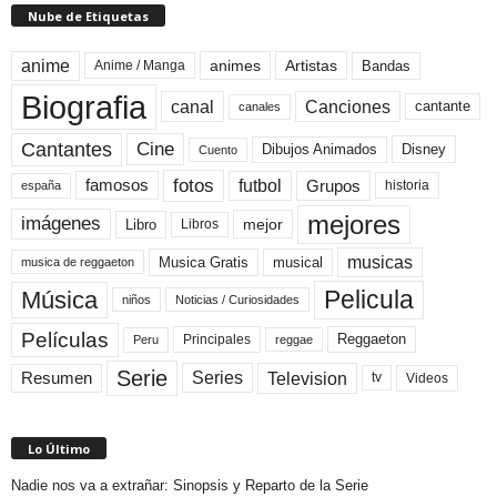
Nube de Etiquetas
anime
animes
Artistas
Bandas
Anime / Manga
Biografia
canal
Canciones
cantante
canales
Cine
Cantantes
Dibujos Animados
Disney
Cuento
fotos
futbol
Grupos
famosos
historia
españa
mejores
imágenes
mejor
Libro
Libros
musicas
Musica Gratis
musical
musica de reggaeton
Pelicula
Música
niños
Noticias / Curiosidades
Películas
Reggaeton
Principales
Peru
reggae
Serie
Television
Series
Resumen
Videos
tv
Lo Último
Nadie nos va a extrañar: Sinopsis y Reparto de la Serie