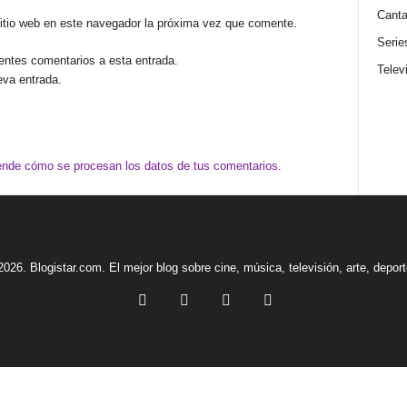
Canta
sitio web en este navegador la próxima vez que comente.
Serie
ientes comentarios a esta entrada.
Telev
eva entrada.
nde cómo se procesan los datos de tus comentarios.
2026. Blogistar.com. El mejor blog sobre cine, música, televisión, arte, depor