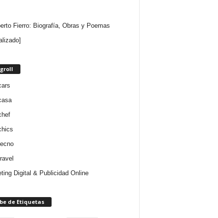
rto Fierro: Biografía, Obras y Poemas
alizado]
groll
cars
casa
chef
chics
tecno
ravel
ting Digital & Publicidad Online
be de Etiquetas