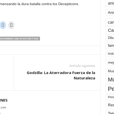
an
menzando la dura batalla contra los Decepticons.
Arti
can
Ca
Dib
SFORMERS AGE OF EXTINCTION
fam
hist
mej
Artículo siguiente
Mus
Godzilla: La Aterradora Fuerza de la
Naturaleza
Mú
Pe
Prin
ONES
Re
s.com
Tel