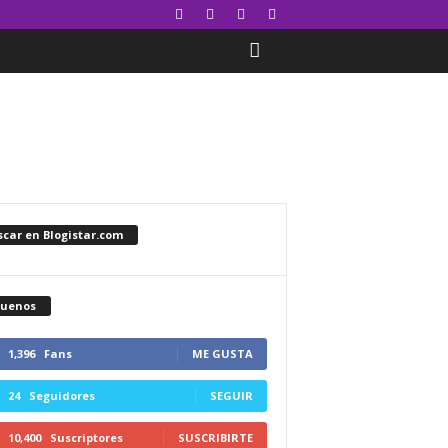
car en Blogistar.com
guenos
1,396
Fans
ME GUSTA
24
Seguidores
SEGUIR
10,400
Suscriptores
SUSCRIBIRTE