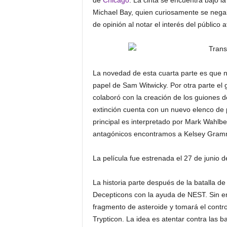
de
Chicago
. La cinta se encuentra bajo l
Michael Bay, quien curiosamente se negab
de opinión al notar el interés del público a
La novedad de esta cuarta parte es que n
papel de Sam Witwicky. Por otra parte el
colaboró con la creación de los guiones d
extinción cuenta con un nuevo elenco de
principal es interpretado por Mark Wahlbe
antagónicos encontramos a Kelsey Grammer
La película fue estrenada el 27 de junio 
La historia parte después de la batalla d
Decepticons con la ayuda de NEST. Sin e
fragmento de asteroide y tomará el contr
Trypticon. La idea es atentar contra las