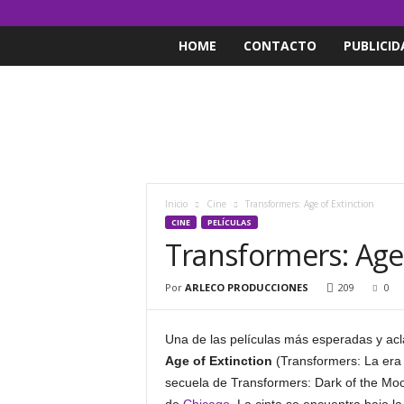
HOME
CONTACTO
PUBLICID
Inicio
Cine
Transformers: Age of Extinction
CINE
PELÍCULAS
Transformers: Age 
Por
ARLECO PRODUCCIONES
209
0
Una de las películas más esperadas y ac
Age of Extinction
(Transformers: La era 
secuela de Transformers: Dark of the Moon