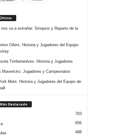
 Último
 nos va a extrañar: Sinopsis y Reparto de la
ton Oilers: Historia y Jugadores del Equipo
ockey
sota Timberwolves: Historia y Jugadores
s Mavericks: Jugadores y Campeonatos
ork Mets: Historia y Jugadores del Equipo de
all
 Más Destacado
703
656
ca
488
ulas