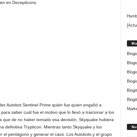
men en Decepticons.
Humbe
[Actu
Blo
Blogi
Blogi
Blogi
Blogi
Blogi
Blogit
líder Autobot Sentinel Prime quién fue quien engañó a
Marke
ra saber cuál fue el motivo que lo llevó a traicionar a los
ga que de no haber tomado esa decisión, Skyquake hubiera
Nu
 definitiva Trypticon. Mientras tanto Skyquake y los
er el pentágono y generar el caos. Los Autobots y el grupo