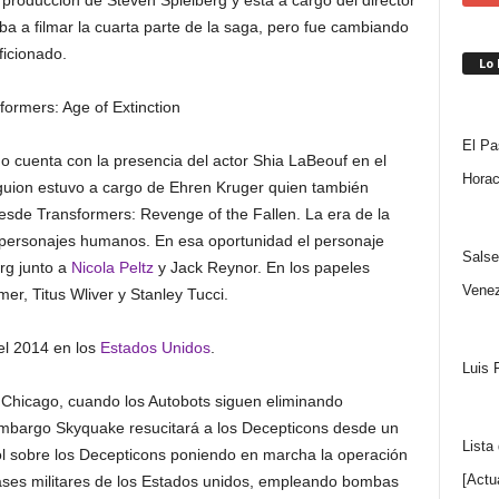
a producción de Steven Spielberg y está a cargo del director
a a filmar la cuarta parte de la saga, pero fue cambiando
ficionado.
Lo
El Pa
o cuenta con la presencia del actor Shia LaBeouf en el
Horac
 guion estuvo a cargo de Ehren Kruger quien también
esde Transformers: Revenge of the Fallen. La era de la
 personajes humanos. En esa oportunidad el personaje
Salse
rg junto a
Nicola Peltz
y Jack Reynor. En los papeles
Venez
, Titus Wliver y Stanley Tucci.
del 2014 en los
Estados Unidos
.
Luis 
e Chicago, cuando los Autobots siguen eliminando
mbargo Skyquake resucitará a los Decepticons desde un
Lista
ol sobre los Decepticons poniendo en marcha la operación
[Actu
 bases militares de los Estados unidos, empleando bombas