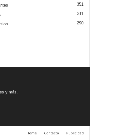
351
ntes
311
s
290
ision
tes y más.
Home
Contacto
Publicidad