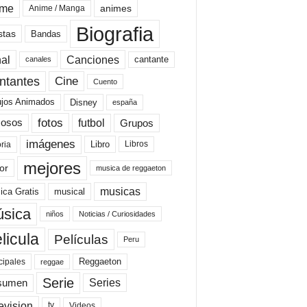
ime
animes
Anime / Manga
Biografia
stas
Bandas
al
Canciones
cantante
canales
Cine
ntantes
Cuento
ujos Animados
Disney
españa
fotos
futbol
Grupos
osos
imágenes
Libro
oria
Libros
mejores
or
musica de reggaeton
musicas
ica Gratis
musical
sica
niños
Noticias / Curiosidades
licula
Películas
Peru
Reggaeton
cipales
reggae
Serie
Series
sumen
evision
Videos
tv