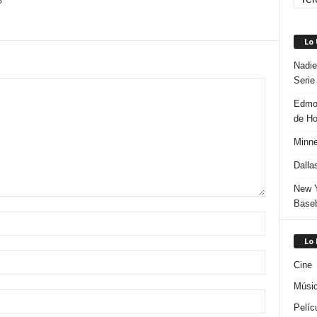
S
Lo
Nadie
Serie
Edmon
de H
Minne
Dalla
New Y
Baseb
Lo
Cine
Músi
Pelíc