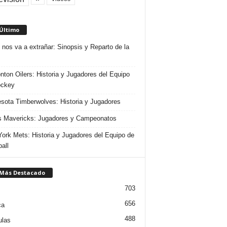
 Último
 nos va a extrañar: Sinopsis y Reparto de la
ton Oilers: Historia y Jugadores del Equipo
ockey
sota Timberwolves: Historia y Jugadores
s Mavericks: Jugadores y Campeonatos
ork Mets: Historia y Jugadores del Equipo de
all
 Más Destacado
703
656
ca
488
ulas