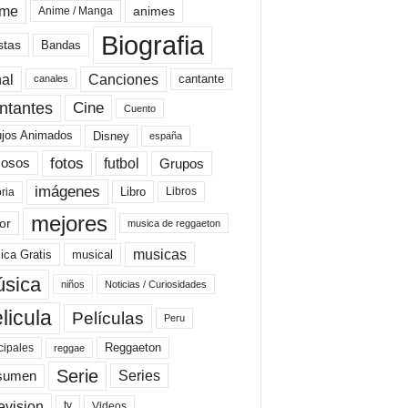
ime
animes
Anime / Manga
Biografia
stas
Bandas
al
Canciones
cantante
canales
Cine
ntantes
Cuento
ujos Animados
Disney
españa
fotos
futbol
Grupos
osos
imágenes
Libro
oria
Libros
mejores
or
musica de reggaeton
musicas
ica Gratis
musical
sica
niños
Noticias / Curiosidades
licula
Películas
Peru
Reggaeton
cipales
reggae
Serie
Series
sumen
evision
Videos
tv