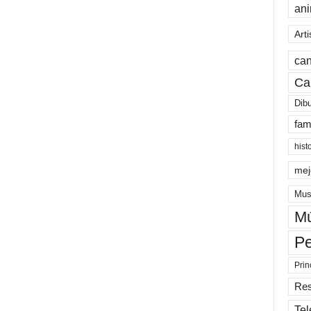
an
Arti
can
Ca
Dib
fam
hist
mej
Mus
Mú
Pe
Prin
Re
Tel