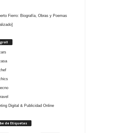
rto Fierro: Biografía, Obras y Poemas
alizado]
groll
cars
casa
chef
chics
tecno
ravel
ting Digital & Publicidad Online
be de Etiquetas