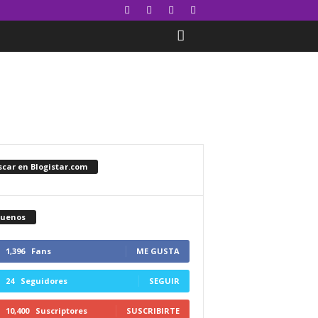
car en Blogistar.com
guenos
1,396
Fans
ME GUSTA
24
Seguidores
SEGUIR
10,400
Suscriptores
SUSCRIBIRTE