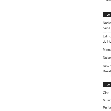
Lo
Nadie
Serie
Edmon
de H
Minne
Dalla
New Y
Baseb
Lo
Cine
Músi
Pelíc